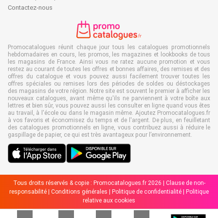
Contactez-nous
Promocatalogues réunit chaque jour tous les catalogues promotionnels
hebdomadaires en cours, les promos, les magazines et lookbooks de tous
les magasins de France. Ainsi vous ne ratez aucune promotion et vous
restez au courant de toutes les offres et bonnes affaires, des remises et des
offres du catalogue et vous pouvez aussi facilement trouver toutes les
offres spéciales ou remises lors des périodes de soldes ou déstockages
des magasins de votre région. Notre site est souvent le premier à afficher les
nouveaux catalogues, avant même qu'ils ne parviennent à votre boîte aux
lettres et bien sûr, vous pouvez aussi les consulter en ligne quand vous êtes
au travail, à l'école ou dans le magasin même. Ajoutez Promocatalogues.fr
à vos favoris et économisez du temps et de l'argent. De plus, en feuilletant
des catalogues promotionnels en ligne, vous contribuez aussi à réduire le
gaspillage de papier, ce qui est très avantageux pour l’environnement.
Tous droits réservés & copie : Promocatalogues.fr 2026 |
Clause de non-
responsabilité
|
Conditions générales
|
Politique de confidentialité
|
Politique
relative aux cookies