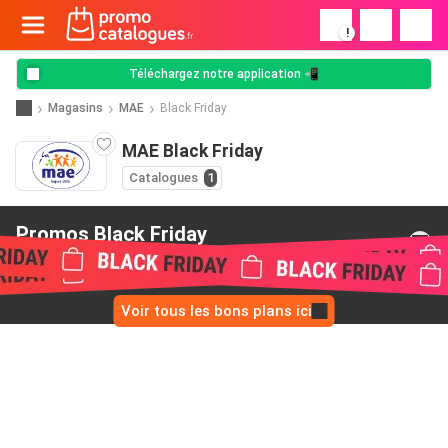
!
Téléchargez notre application 📲
Magasins
MAE
Black Friday
MAE Black Friday
Catalogues
1
Promos Black Friday
de MAE
Voir tous les bons plans ici