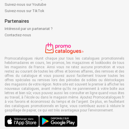
Suivez-nous sur Youtube
Suivez-nous sur TikTok
Partenaires
Intéressé par un partenariat ?
Contactez-nous
Promocatalogues réunit chaque jour tous les catalogues promotionnels
hebdomadaires en cours, les promos, les magazines et lookbooks de tous
les magasins de France. Ainsi vous ne ratez aucune promotion et vous
restez au courant de toutes les offres et bonnes affaires, des remises et des
offres du catalogue et vous pouvez aussi facilement trouver toutes les
offres spéciales ou remises lors des périodes de soldes ou déstockages
des magasins de votre région. Notre site est souvent le premier à afficher les
nouveaux catalogues, avant même qu'ils ne parviennent à votre boîte aux
lettres et bien sûr, vous pouvez aussi les consulter en ligne quand vous êtes
au travail, à l'école ou dans le magasin même. Ajoutez Promocatalogues.fr
à vos favoris et économisez du temps et de l'argent. De plus, en feuilletant
des catalogues promotionnels en ligne, vous contribuez aussi à réduire le
gaspillage de papier, ce qui est très avantageux pour l’environnement.