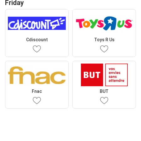
Friday
Cdiscount
Toys R Us
Fnac
BUT