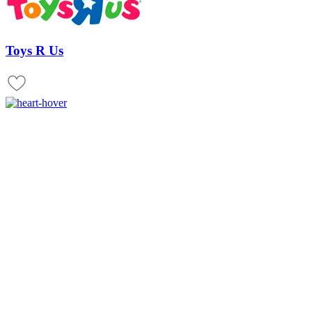
Toys R Us