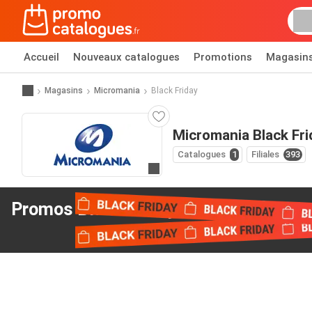
Accueil
Nouveaux catalogues
Promotions
Magasin
Magasins
Micromania
Black Friday
Micromania Black Fri
Catalogues
1
Filiales
393
Allez au site web
Promos Black Friday
de Micromania