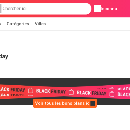
Inconnu
s
Catégories
Villes
day
Voir tous les bons plans ici