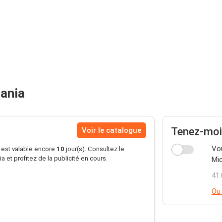
ania
Tenez-moi
Voir le catalogue
Vou
s est valable encore
10
jour(s). Consultez le
 et profitez de la publicité en cours.
Mic
41.
Ou 