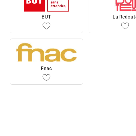
BUT
La Redout
Fnac