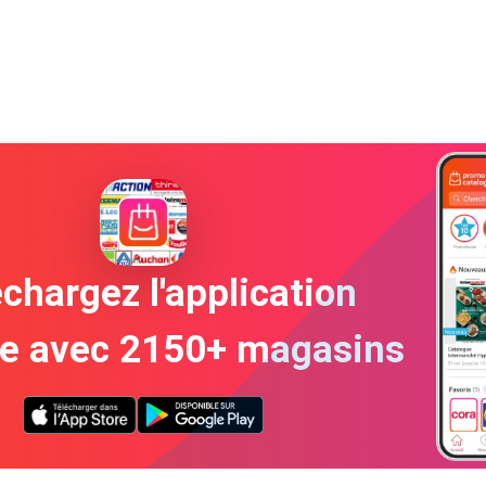
chargez l'application
te avec 2150+ magasins