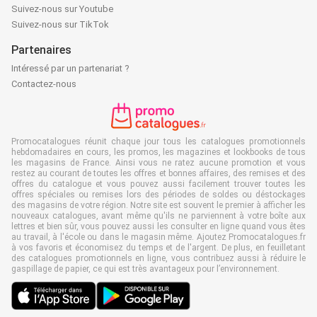
Suivez-nous sur Youtube
Suivez-nous sur TikTok
Partenaires
Intéressé par un partenariat ?
Contactez-nous
Promocatalogues réunit chaque jour tous les catalogues promotionnels
hebdomadaires en cours, les promos, les magazines et lookbooks de tous
les magasins de France. Ainsi vous ne ratez aucune promotion et vous
restez au courant de toutes les offres et bonnes affaires, des remises et des
offres du catalogue et vous pouvez aussi facilement trouver toutes les
offres spéciales ou remises lors des périodes de soldes ou déstockages
des magasins de votre région. Notre site est souvent le premier à afficher les
nouveaux catalogues, avant même qu'ils ne parviennent à votre boîte aux
lettres et bien sûr, vous pouvez aussi les consulter en ligne quand vous êtes
au travail, à l'école ou dans le magasin même. Ajoutez Promocatalogues.fr
à vos favoris et économisez du temps et de l'argent. De plus, en feuilletant
des catalogues promotionnels en ligne, vous contribuez aussi à réduire le
gaspillage de papier, ce qui est très avantageux pour l’environnement.