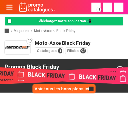
!
Téléchargez notre application 📲
Magasins
Moto-Axxe
Black Friday
Moto-Axxe Black Friday
Catalogues
1
Filiales
92
Promos Black Friday
de Moto-Axxe
Voir tous les bons plans ici