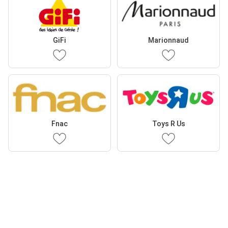
GiFi
Marionnaud
Fnac
Toys R Us