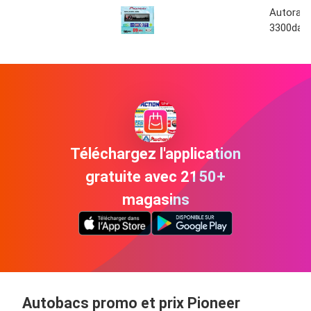
Autoradi
3300dab 
Téléchargez l'application
gratuite avec 2150+
magasins
Autobacs promo et prix Pioneer