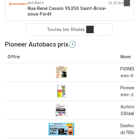
Autobacs
16.25 km
Rue René Cassin 95350 Saint-Brice-
sous-Forêt
Toutes les filiales
Pioneer Autobacs prix🕒
Offre
Nom
PIONEER 
vrec-h12
Pioneer 
vrec-z31
Autoradi
330dab P
Dashcam
dz700dc 