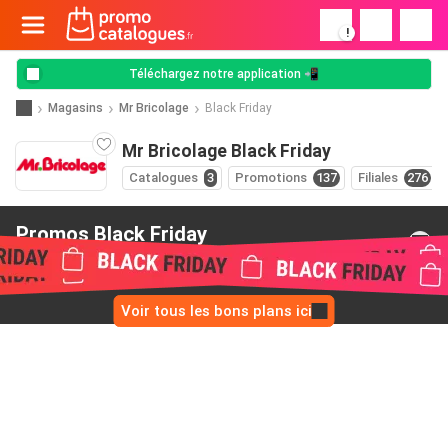
!
Téléchargez notre application 📲
Magasins
Mr Bricolage
Black Friday
Mr Bricolage Black Friday
Catalogues
3
Promotions
137
Filiales
276
Promos Black Friday
de Mr Bricolage
Voir tous les bons plans ici