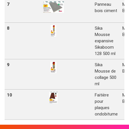
7
Panneau
Mr
bois ciment
Bri
8
Sika
Mr
Mousse
Bri
expansive
Sikaboom
128 500 ml
9
Sika
Mr
Mousse de
Bri
collage 500
ml
10
Faitière
Mr
pour
Bri
plaques
ondobitume