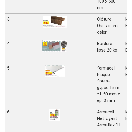
100 x 500
cm
3
Clôture
Mr
Oseraie en
Bri
osier
4
Bordure
Mr
lisse 20 kg
Bri
5
fermacell
Mr
Plaque
Bri
fibres-
gypse 15 m
x l. 50 mm x
ép. 3 mm
6
Armacell
Mr
Nettoyant
Bri
Armaflex 1 l