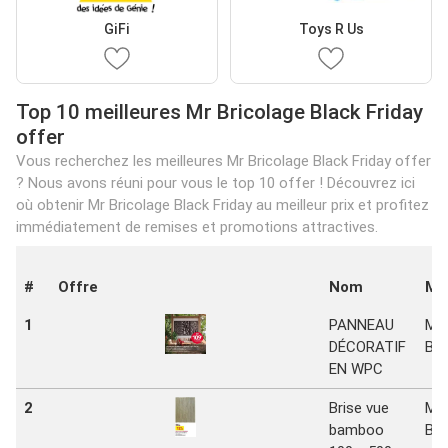
GiFi
Toys R Us
Top 10 meilleures Mr Bricolage Black Friday
offer
Vous recherchez les meilleures Mr Bricolage Black Friday offer
? Nous avons réuni pour vous le top 10 offer ! Découvrez ici
où obtenir Mr Bricolage Black Friday au meilleur prix et profitez
immédiatement de remises et promotions attractives.
#
Offre
Nom
Ma
1
PANNEAU
Mr
DÉCORATIF
Bri
EN WPC
2
Brise vue
Mr
bamboo
Bri