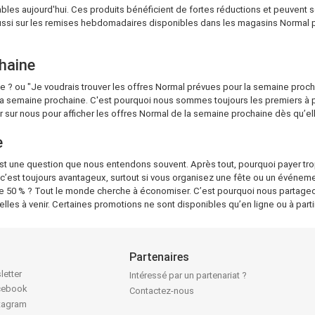
lables aujourd'hui. Ces produits bénéficient de fortes réductions et peuve
aussi sur les remises hebdomadaires disponibles dans les magasins Normal prè
haine
ne ? ou "Je voudrais trouver les offres Normal prévues pour la semaine pro
 la semaine prochaine. C'est pourquoi nous sommes toujours les premiers à p
 sur nous pour afficher les offres Normal de la semaine prochaine dès qu’el
e
est une question que nous entendons souvent. Après tout, pourquoi payer tro
, c’est toujours avantageux, surtout si vous organisez une fête ou un événem
de 50 % ? Tout le monde cherche à économiser. C’est pourquoi nous partageo
elles à venir. Certaines promotions ne sont disponibles qu’en ligne ou à par
Partenaires
letter
Intéressé par un partenariat ?
acebook
Contactez-nous
stagram