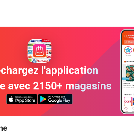
chargez l'application
te avec 2150+ magasins
ne