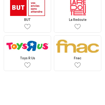
BUT
La Redoute
Toys R Us
Fnac