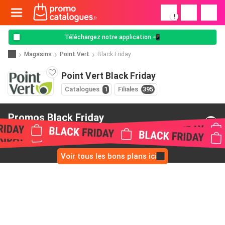
!
Téléchargez notre application 📲
Magasins
Point Vert
Black Friday
Point Vert Black Friday
Catalogues
1
Filiales
395
Promos Black Friday
de Point Vert
Voir tous les bons plans ici