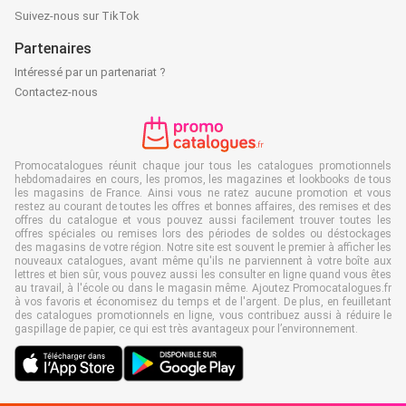
Suivez-nous sur TikTok
Partenaires
Intéressé par un partenariat ?
Contactez-nous
Promocatalogues réunit chaque jour tous les catalogues promotionnels
hebdomadaires en cours, les promos, les magazines et lookbooks de tous
les magasins de France. Ainsi vous ne ratez aucune promotion et vous
restez au courant de toutes les offres et bonnes affaires, des remises et des
offres du catalogue et vous pouvez aussi facilement trouver toutes les
offres spéciales ou remises lors des périodes de soldes ou déstockages
des magasins de votre région. Notre site est souvent le premier à afficher les
nouveaux catalogues, avant même qu'ils ne parviennent à votre boîte aux
lettres et bien sûr, vous pouvez aussi les consulter en ligne quand vous êtes
au travail, à l'école ou dans le magasin même. Ajoutez Promocatalogues.fr
à vos favoris et économisez du temps et de l'argent. De plus, en feuilletant
des catalogues promotionnels en ligne, vous contribuez aussi à réduire le
gaspillage de papier, ce qui est très avantageux pour l’environnement.