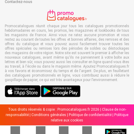
Contactez-nous
Promocatalogues réunit chaque jour tous les catalogues promotionnels
hebdomadaires en cours, les promos, les magazines et lookbooks de tous
les magasins de France. Ainsi vous ne ratez aucune promotion et vous
restez au courant de toutes les offres et bonnes affaires, des remises et des
offres du catalogue et vous pouvez aussi facilement trouver toutes les
offres spéciales ou remises lors des périodes de soldes ou déstockages
des magasins de votre région. Notre site est souvent le premier à afficher les
nouveaux catalogues, avant même qu'ils ne parviennent à votre boîte aux
lettres et bien sûr, vous pouvez aussi les consulter en ligne quand vous êtes
au travail, à l'école ou dans le magasin même. Ajoutez Promocatalogues.fr
à vos favoris et économisez du temps et de l'argent. De plus, en feuilletant
des catalogues promotionnels en ligne, vous contribuez aussi à réduire le
gaspillage de papier, ce qui est très avantageux pour l’environnement.
Tous droits réservés & copie : Promocatalogues.fr 2026 |
Clause de non-
responsabilité
|
Conditions générales
|
Politique de confidentialité
|
Politique
relative aux cookies