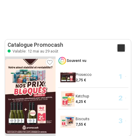
Catalogue Promocash
Valable: 12 mai au 29 août
Souvent vu
Prosecco
2,75 €
Ketchup
4,25 €
Biscuits
7,55 €