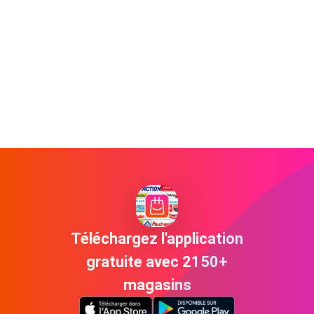
Téléchargez l'application
gratuite avec 2150+
magasins