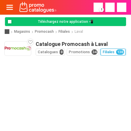
!
Téléchargez notre application 📲
Magasins
Promocash
Filiales
Laval
Catalogue Promocash à Laval
Catalogues
8
Promotions
34
Filiales
138