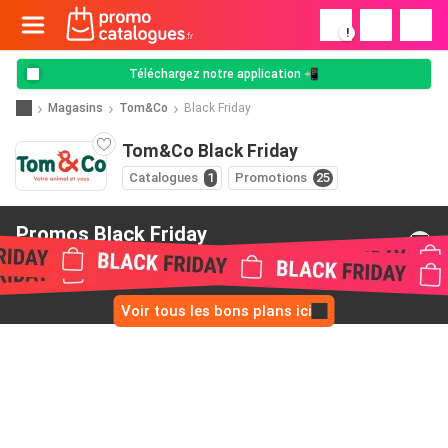
!
Téléchargez notre application 📲
Magasins
Tom&Co
Black Friday
Tom&Co Black Friday
Catalogues
1
Promotions
25
Promos Black Friday
de Tom&Co
Voir tous les bons plans ici