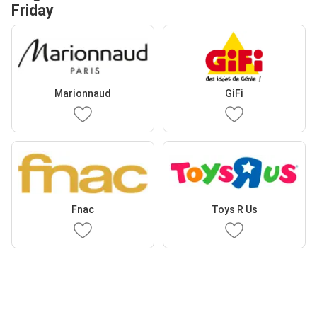
Friday
Marionnaud
GiFi
Fnac
Toys R Us