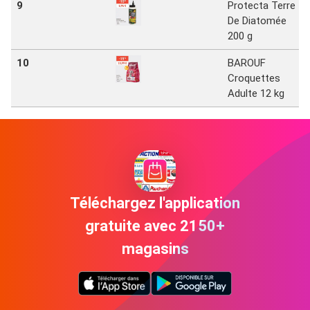
9
Protecta Terre
De Diatomée
200 g
10
BAROUF
Croquettes
Adulte 12 kg
Téléchargez l'application
gratuite avec 2150+
magasins