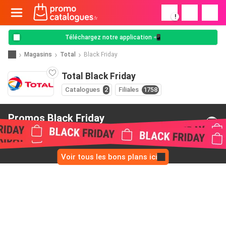
!
Téléchargez notre application 📲
Magasins
Total
Black Friday
Total Black Friday
Catalogues
2
Filiales
1758
Promos Black Friday
de Total
Voir tous les bons plans ici