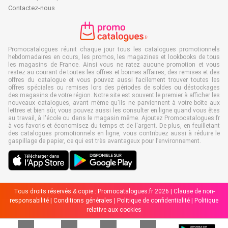
Contactez-nous
Promocatalogues réunit chaque jour tous les catalogues promotionnels
hebdomadaires en cours, les promos, les magazines et lookbooks de tous
les magasins de France. Ainsi vous ne ratez aucune promotion et vous
restez au courant de toutes les offres et bonnes affaires, des remises et des
offres du catalogue et vous pouvez aussi facilement trouver toutes les
offres spéciales ou remises lors des périodes de soldes ou déstockages
des magasins de votre région. Notre site est souvent le premier à afficher les
nouveaux catalogues, avant même qu'ils ne parviennent à votre boîte aux
lettres et bien sûr, vous pouvez aussi les consulter en ligne quand vous êtes
au travail, à l'école ou dans le magasin même. Ajoutez Promocatalogues.fr
à vos favoris et économisez du temps et de l'argent. De plus, en feuilletant
des catalogues promotionnels en ligne, vous contribuez aussi à réduire le
gaspillage de papier, ce qui est très avantageux pour l’environnement.
Tous droits réservés & copie : Promocatalogues.fr 2026 |
Clause de non-
responsabilité
|
Conditions générales
|
Politique de confidentialité
|
Politique
relative aux cookies