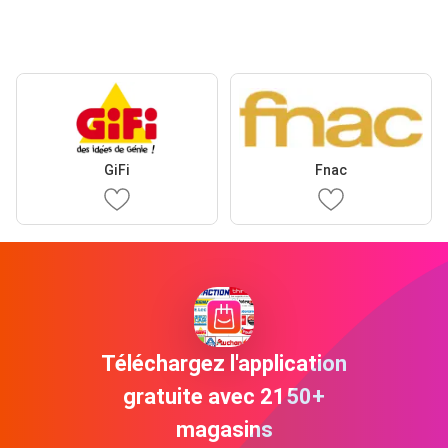
GiFi
Fnac
Téléchargez l'application
gratuite avec 2150+
magasins