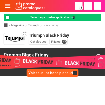
!
Téléchargez notre application 📲
Magasins
Triumph
Black Friday
Triumph Black Friday
Catalogues
Filiales
47
Promos Black Friday
de Triumph
Voir tous les bons plans ici