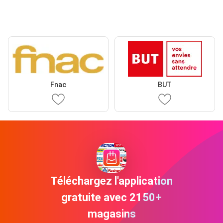
Fnac
BUT
Téléchargez l'application
gratuite avec 2150+
magasins