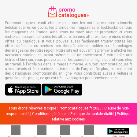
Promocatalogues réunit chaque jour tous les catalogues promotionnels
hebdomadaires en cours, les promos, les magazines et lookbooks de tous
les magasins de France. Ainsi vous ne ratez aucune promotion et vous
restez au courant de toutes les offres et bonnes affaires, des remises et des
offres du catalogue et vous pouvez aussi facilement trouver toutes les
offres spéciales ou remises lors des périodes de soldes ou déstockages
des magasins de votre région. Notre site est souvent le premier à afficher les
nouveaux catalogues, avant même qu'ils ne parviennent à votre boîte aux
lettres et bien sûr, vous pouvez aussi les consulter en ligne quand vous êtes
au travail, à l'école ou dans le magasin même. Ajoutez Promocatalogues.fr
à vos favoris et économisez du temps et de l'argent. De plus, en feuilletant
des catalogues promotionnels en ligne, vous contribuez aussi à réduire le
gaspillage de papier, ce qui est très avantageux pour l’environnement.
Tous droits réservés & copie : Promocatalogues.fr 2026 |
Clause de non-
responsabilité
|
Conditions générales
|
Politique de confidentialité
|
Politique
relative aux cookies
Voir l'App