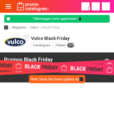
!
Téléchargez notre application 📲
Magasins
Vulco
Black Friday
Vulco Black Friday
Catalogues
Filiales
177
Promos Black Friday
de Vulco
Voir tous les bons plans ici