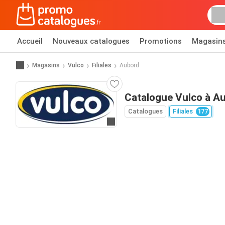
Accueil
Nouveaux catalogues
Promotions
Magasin
Magasins
Vulco
Filiales
Aubord
Catalogue Vulco à A
Catalogues
Filiales
177
Allez au site web