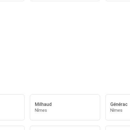
Milhaud
Générac
Nîmes
Nîmes