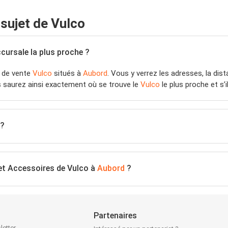
sujet de Vulco
uccursale la plus proche ?
s de vente
Vulco
situés à
Aubord
. Vous y verrez les adresses, la dis
s saurez ainsi exactement où se trouve le
Vulco
le plus proche et s’i
?
et Accessoires de Vulco à
Aubord
?
Partenaires
letter