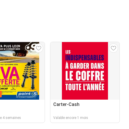
n
Carter-Cash
re 4 semaines
Valable encore 1 mois