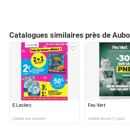
Catalogues similaires près de Aub
E.Leclerc
Feu Vert
Valable une semaine
Valable encore 17 jours