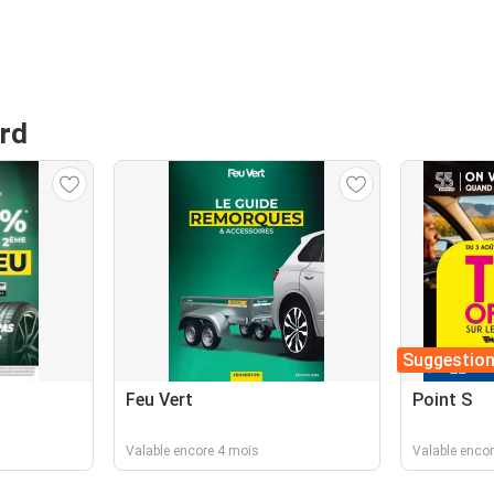
ord
Suggestio
Feu Vert
Point S
Valable encore 4 mois
Valable enco