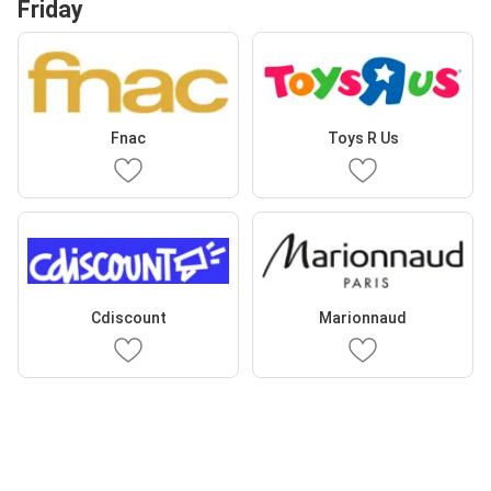
Friday
Fnac
Toys R Us
Cdiscount
Marionnaud