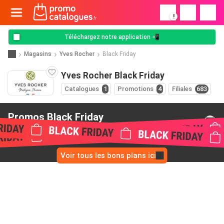
!
Téléchargez notre application 📲
Magasins
Yves Rocher
Black Friday
Yves Rocher Black Friday
Catalogues
1
Promotions
4
Filiales
683
Promos Black Friday
de Yves Rocher
Voir tous les bons plans ici