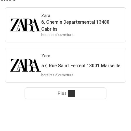
Zara
6, Chemin Departemental 13480
Cabriès
horaires d'ouverture
Zara
57, Rue Saint Ferreol 13001 Marseille
horaires d'ouverture
Plus