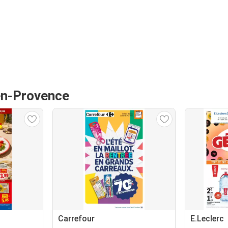
-en-Provence
Carrefour
E.Leclerc