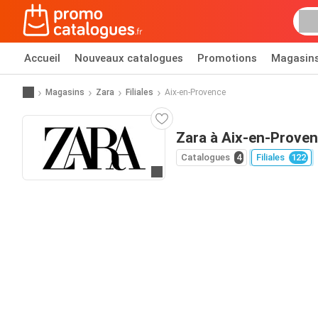
Accueil
Nouveaux catalogues
Promotions
Magasin
Magasins
Zara
Filiales
Aix-en-Provence
Zara à Aix-en-Prove
Catalogues
4
Filiales
122
Allez au site web