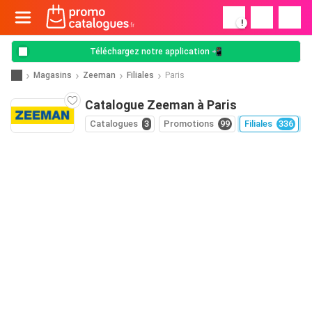
!
Téléchargez notre application 📲
Magasins
Zeeman
Filiales
Paris
Catalogue Zeeman à Paris
Catalogues
3
Promotions
99
Filiales
336