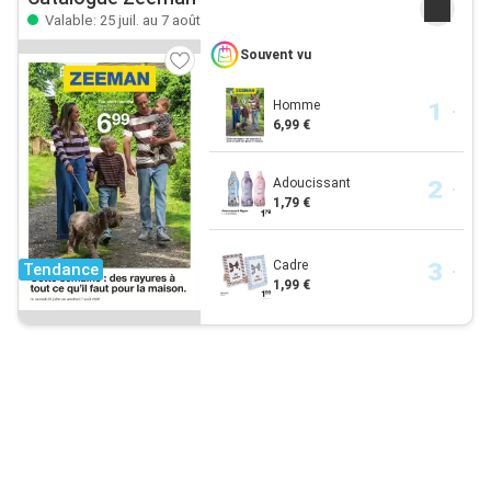
Valable: 25 juil. au 7 août
Souvent vu
Homme
6,99 €
Adoucissant
1,79 €
Cadre
Tendance
1,99 €