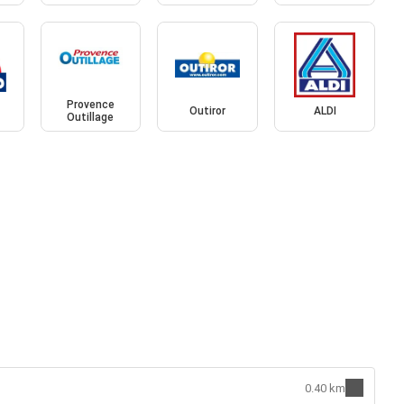
Provence
Outiror
ALDI
Outillage
0.40 km