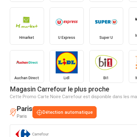
Hmarket
U Express
Super U
Auchan Direct
Lidl
Bi1
Magasin Carrefour le plus proche
Cette Promo Carte Noire Carrefour est disponible dans les m
Paris
Détection automatique
Paris
Carrefour