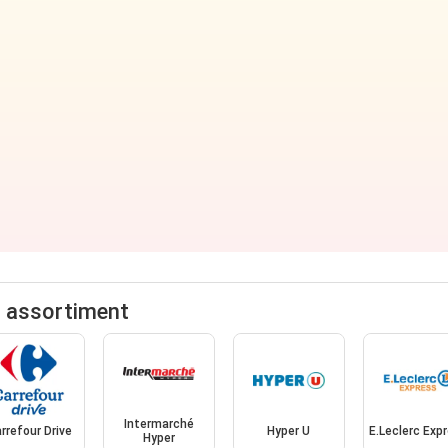
r assortiment
Intermarché
rrefour Drive
Hyper U
E.Leclerc Exp
Hyper