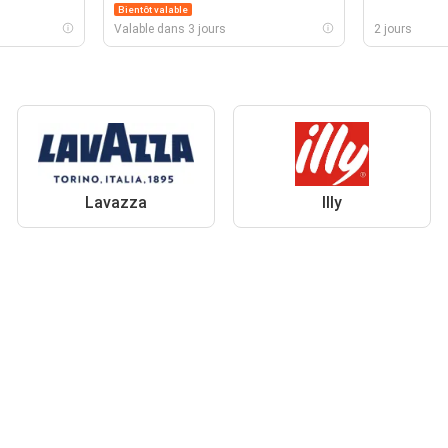
Bientôt valable
Valable dans 3 jours
2 jours
Lavazza
Illy