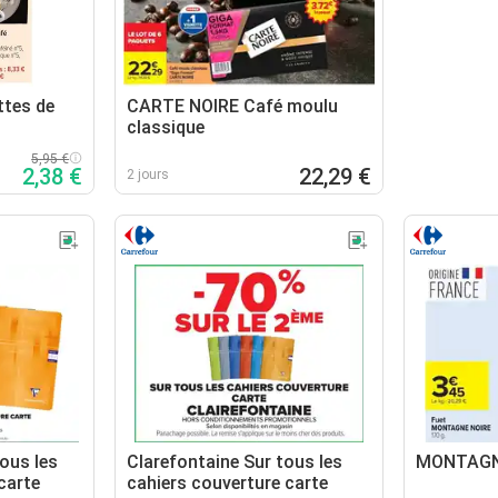
tes de
CARTE NOIRE Café moulu
classique
5,95 €
2,38 €
22,29 €
2 jours
tous les
Clarefontaine Sur tous les
MONTAGNE
carte
cahiers couverture carte