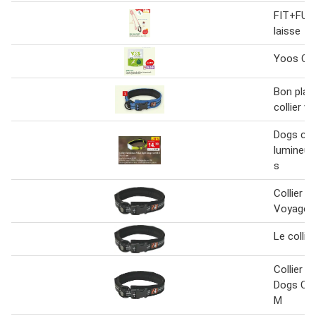
FIT+FUN 
laisse
Yoos Coll
Bon plan 
collier v
Dogs cree
lumineux 
s
Collier 
Voyager 
Le collier
Collier V
Dogs Cree
M