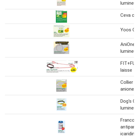
lumineux
Ceva coll
Yoos Cev
AniOne Co
lumineux
FIT+FUN 
laisse
Collier l
anione 6
Dog's Cre
lumineux
Francode
antiparas
icaridine