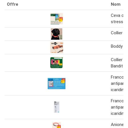
Offre
Nom
Ceva coll
stress
Collier s
Boddy col
Collier e
Bandit
Francodex
antiparas
icaridine(
Francodex
antiparas
icaridine
Anione co