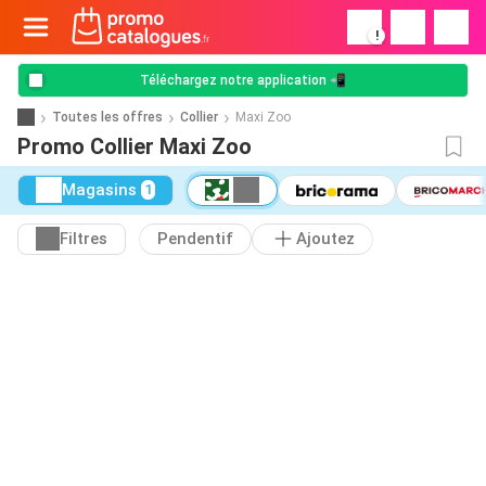
!
Téléchargez notre application 📲
Toutes les offres
Collier
Maxi Zoo
Promo Collier Maxi Zoo
Magasins
1
Filtres
Pendentif
Ajoutez