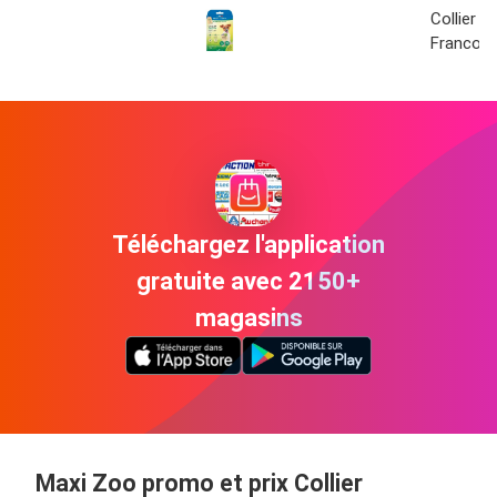
Collier i
Francod
Téléchargez l'application
gratuite avec 2150+
magasins
Maxi Zoo promo et prix Collier