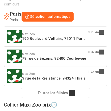
configuré:
Paris
Détection automatique
Paris
3.21 km
Maxi Zoo
190 Boulevard Voltaire, 75011 Paris
8.06 km
Maxi Zoo
79 rue de Bezons​, 92400 Courbevoie
11.92 km
Maxi Zoo
3 rue de la Résistance, 94324 Thiais
Toutes les filiales
Collier Maxi Zoo prix🕒