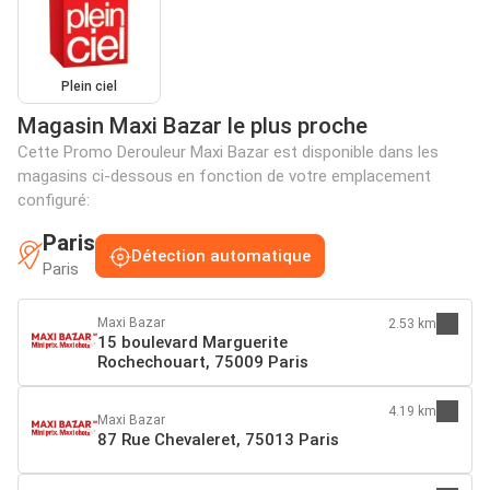
Plein ciel
Magasin Maxi Bazar le plus proche
Cette Promo Derouleur Maxi Bazar est disponible dans les
magasins ci-dessous en fonction de votre emplacement
configuré:
Paris
Détection automatique
Paris
Maxi Bazar
2.53 km
15 boulevard Marguerite
Rochechouart, 75009 Paris
4.19 km
Maxi Bazar
87 Rue Chevaleret, 75013 Paris