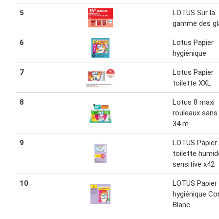
5
LOTUS Sur la
gamme des gl
6
Lotus Papier
hygiénique
7
Lotus Papier
toilette XXL
8
Lotus 8 maxi
rouleaux sans
34 m
9
LOTUS Papier
toilette humid
sensitive x42
10
LOTUS Papier
hygiénique Co
Blanc