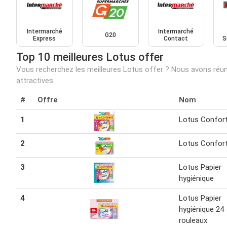
Intermarché
Intermarché
G20
Express
Contact
S
Top 10 meilleures Lotus offer
Vous recherchez les meilleures Lotus offer ? Nous avons réuni
attractives.
#
Offre
Nom
1
Lotus Confor
2
Lotus Confor
3
Lotus Papier
hygiénique
4
Lotus Papier
hygiénique 24
rouleaux