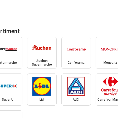
ortiment
Auchan
Intermarché
Conforama
Monoprix
Supermarché
Super U
Lidl
ALDI
Carrefour Ma