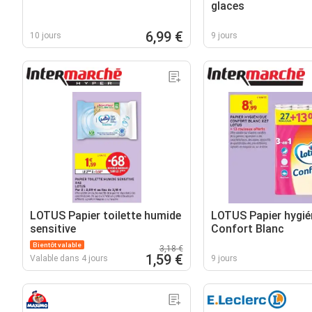
glaces
6,99 €
10 jours
9 jours
LOTUS Papier toilette humide
LOTUS Papier hygié
sensitive
Confort Blanc
Bientôt valable
3,18 €
1,59 €
Valable dans 4 jours
9 jours