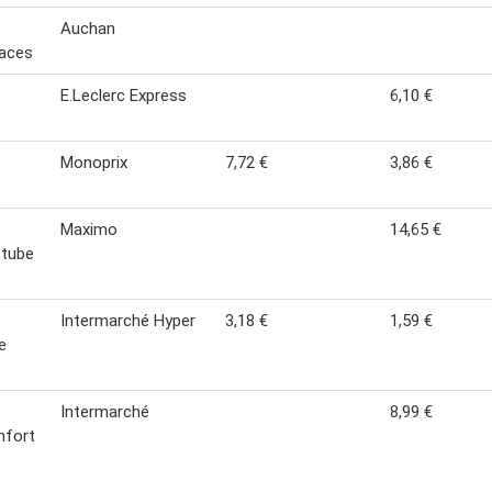
Auchan
aces
E.Leclerc Express
6,10 €
Monoprix
7,72 €
3,86 €
Maximo
14,65 €
 tube
Intermarché Hyper
3,18 €
1,59 €
e
Intermarché
8,99 €
nfort