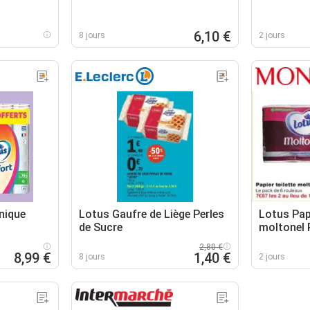
6,10 €
8 jours
2 jours
nique
Lotus Gaufre de Liège Perles
Lotus Papi
de Sucre
moltonel 
2,80 €
8,99 €
1,40 €
8 jours
2 jours