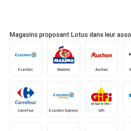
Magasins proposant Lotus dans leur ass
E.Leclerc
Maximo
Auchan
Carrefour
E.Leclerc Express
GiFi