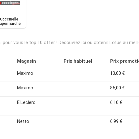
Coccinelle
upermarché
 pour vous le top 10 offer ! Découvrez ici où obtenir Lotus au mei
Magasin
Prix habituel
Prix promoti
t
Maximo
13,00 €
t
Maximo
85,00 €
E.Leclerc
6,10 €
Netto
6,99 €