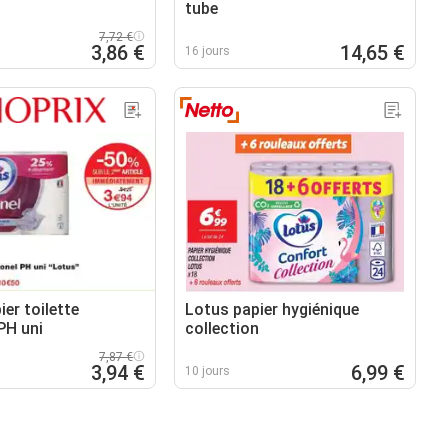
tube
7,72 €
3,86 €
14,65 €
16 jours
er toilette
Lotus papier hygiénique
PH uni
collection
7,87 €
3,94 €
6,99 €
10 jours