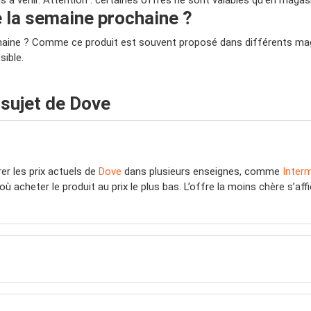
s à venir. Attention : certaines offres ne sont valables qu’en magasi
e la semaine prochaine ?
aine ? Comme ce produit est souvent proposé dans différents magasi
sible.
sujet de Dove
r les prix actuels de
Dove
dans plusieurs enseignes, comme
Inter
ù acheter le produit au prix le plus bas. L’offre la moins chère s’a