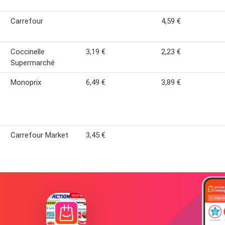
Carrefour
4,59 €
Coccinelle
3,19 €
2,23 €
Supermarché
Monoprix
6,49 €
3,89 €
Carrefour Market
3,45 €