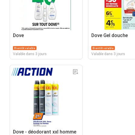
Dove
Dove Gel douche
Bientôt valable
Bientôt valable
Valable dans 3 jours
Valable dans 3 jours
Dove - déodorant xxl homme