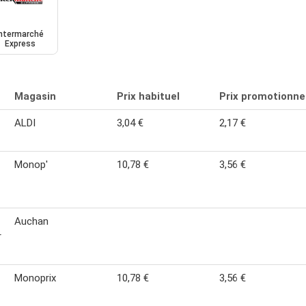
Intermarché
Express
Magasin
Prix habituel
Prix promotionne
ALDI
3,04 €
2,17 €
Monop'
10,78 €
3,56 €
Auchan
r
Monoprix
10,78 €
3,56 €