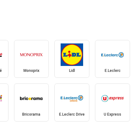
é
Monoprix
Lidl
E.Leclerc
Bricorama
E.Leclerc Drive
U Express