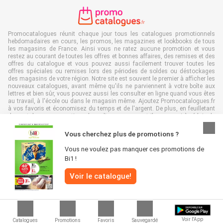
Promocatalogues réunit chaque jour tous les catalogues promotionnels
hebdomadaires en cours, les promos, les magazines et lookbooks de tous
les magasins de France. Ainsi vous ne ratez aucune promotion et vous
restez au courant de toutes les offres et bonnes affaires, des remises et des
offres du catalogue et vous pouvez aussi facilement trouver toutes les
offres spéciales ou remises lors des périodes de soldes ou déstockages
des magasins de votre région. Notre site est souvent le premier à afficher les
nouveaux catalogues, avant même qu'ils ne parviennent à votre boîte aux
lettres et bien sûr, vous pouvez aussi les consulter en ligne quand vous êtes
au travail, à l'école ou dans le magasin même. Ajoutez Promocatalogues.fr
à vos favoris et économisez du temps et de l'argent. De plus, en feuilletant
des catalogues promotionnels en ligne, vous contribuez aussi à réduire le
gaspillage de papier, ce qui est très avantageux pour l’environnement.
Vous cherchez plus de promotions ?
Vous ne voulez pas manquer ces promotions de
Bi1 !
Tous droits réservés & copie : Promocatalogues.fr 2026 |
Clause de non-
Voir le catalogue!
responsabilité
|
Conditions générales
|
Politique de confidentialité
|
Politique
relative aux cookies
Voir l'App
Catalogues
Promotions
Favoris
Sauvegardé