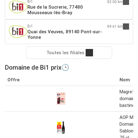
Bi1
82.00 km
Rue de la Sucrerie, 77480
Mousseaux-lès-Bray
Bi1
89.61 km
Quai des Veuves, 89140 Pont-sur-
Yonne
Toutes les filiales
Domaine de Bi1 prix🕒
Offre
Nom
Magret d
domaine 
bastine
AOP Mor
Domaine 
Sablon R
75 cl