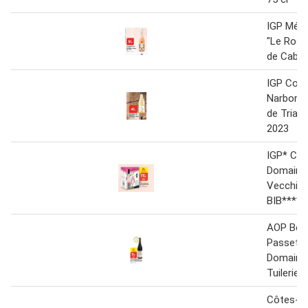
IGP Médi
"Le Rosé
de Caba
IGP Cote
Narbonn
de Trialb
2023
IGP* Cor
Domaine 
Vecchia
BIB**** 
AOP Bou
Passetou
Domaine
Tuilerie
Côtes-d