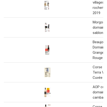
villages
rochemo
2019
Morgon "
domaine 
sablon
Beaujola
Domaine
Grange 
Rouge
Corse D
Terra Ve
Cuvée
AOP cote
domaine
cambare
Corse fig