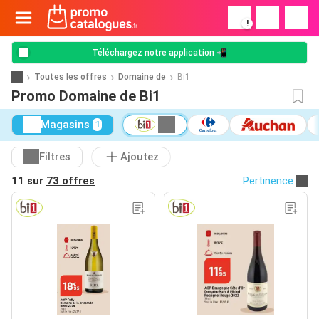
!
Téléchargez notre application 📲
Toutes les offres
Domaine de
Bi1
Promo Domaine de Bi1
Magasins
1
Filtres
Ajoutez
11 sur
73 offres
Pertinence