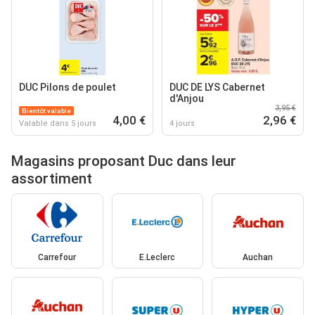
DUC Pilons de poulet
DUC DE LYS Cabernet
d'Anjou
3,95 €
Bientôt valable
4,00 €
2,96 €
Valable dans 5 jours
4 jours
Magasins proposant Duc dans leur
assortiment
Carrefour
E.Leclerc
Auchan