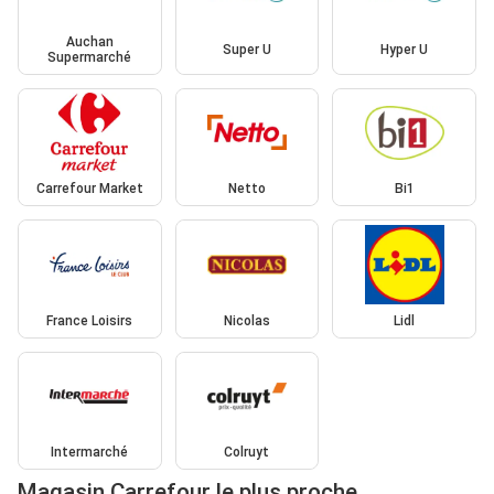
Auchan
Super U
Hyper U
Supermarché
Carrefour Market
Netto
Bi1
France Loisirs
Nicolas
Lidl
Intermarché
Colruyt
Magasin Carrefour le plus proche