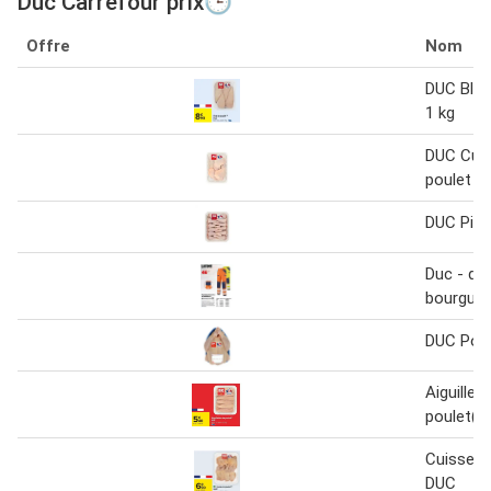
Duc Carrefour prix🕒
Offre
Nom
DUC Blan
1 kg
DUC Cuis
poulet
DUC Pilo
Duc - de 
bourgueil
DUC Poul
Aiguillet
poulet(⁰
Cuisse de
DUC