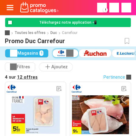
!
Téléchargez notre application 📲
Toutes les offres
Duc
Carrefour
Promo Duc Carrefour
Magasins
1
Filtres
Ajoutez
4 sur
12 offres
Pertinence