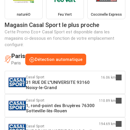
naturéO
Feu Vert
Coccinelle Express
Magasin Casal Sport le plus proche
Cette Promo Eco+ Casal Sport est disponible dans les
magasins ci-dessous en fonction de votre emplacement
configuré:
Paris
Détection automatique
Paris
Casal Sport
16.06 km
31 RUE DE L''UNIVERSITE 93160
Noisy-le-Grand
Casal Sport
110.89 km
1, rond-point des Bruyères 76300
Sotteville-lès-Rouen
194.69 km
Casal Sport