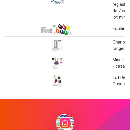
réglable
de 7 cm 
lot mini-
Foulard 
Chariot 
rangeme
Mini-tra
- casal s
Lot De 3 
Grains E