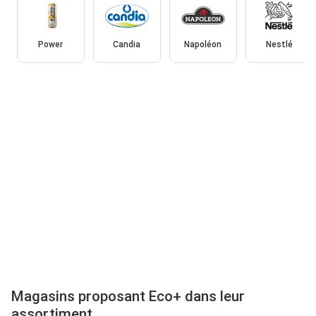
Power
Candia
Napoléon
Nestlé
Magasins proposant Eco+ dans leur
assortiment