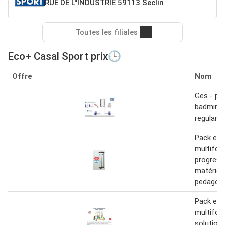
RUE DE L''INDUSTRIE 59113 Seclin
Toutes les filiales
Eco+ Casal Sport prix🕒
Offre
Nom
Ges - po
badmint
regular
Pack ec
multifon
progress
matériel
pedagog
Pack ec
multifon
solution 