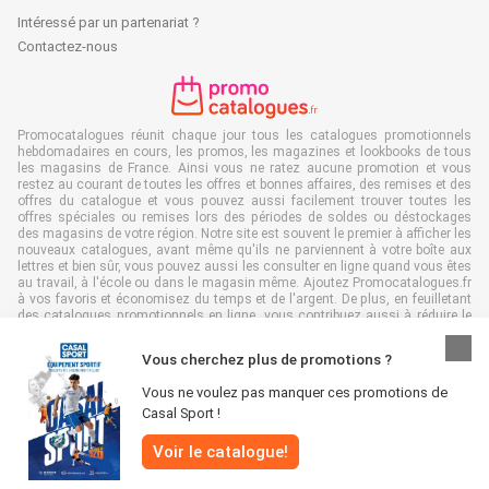
Intéressé par un partenariat ?
Contactez-nous
Promocatalogues réunit chaque jour tous les catalogues promotionnels
hebdomadaires en cours, les promos, les magazines et lookbooks de tous
les magasins de France. Ainsi vous ne ratez aucune promotion et vous
restez au courant de toutes les offres et bonnes affaires, des remises et des
offres du catalogue et vous pouvez aussi facilement trouver toutes les
offres spéciales ou remises lors des périodes de soldes ou déstockages
des magasins de votre région. Notre site est souvent le premier à afficher les
nouveaux catalogues, avant même qu'ils ne parviennent à votre boîte aux
lettres et bien sûr, vous pouvez aussi les consulter en ligne quand vous êtes
au travail, à l'école ou dans le magasin même. Ajoutez Promocatalogues.fr
à vos favoris et économisez du temps et de l'argent. De plus, en feuilletant
des catalogues promotionnels en ligne, vous contribuez aussi à réduire le
gaspillage de papier, ce qui est très avantageux pour l’environnement.
Vous cherchez plus de promotions ?
Vous ne voulez pas manquer ces promotions de
Casal Sport !
Tous droits réservés & copie : Promocatalogues.fr 2026 |
Clause de non-
Voir le catalogue!
responsabilité
|
Conditions générales
|
Politique de confidentialité
|
Politique
relative aux cookies