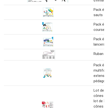
d'initiati
Pack éco 
sauts
Pack éco 
courses
Pack éco 
lancers
Ruban tr
Pack éc
multifon
extensio
pédagog
Lot de 3 
cônes 18
lot de 3 
cônes 3