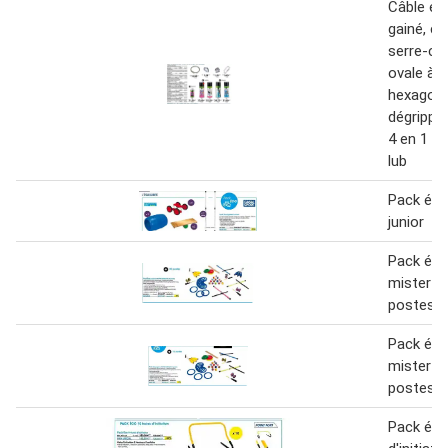
Câble en 
gainé, c
serre-câb
ovale à v
hexagona
dégrippan
4 en 1 ul
lub
Pack éco 
junior
Pack éco 
mister b
postes
Pack éco 
mister b
postes
Pack éco