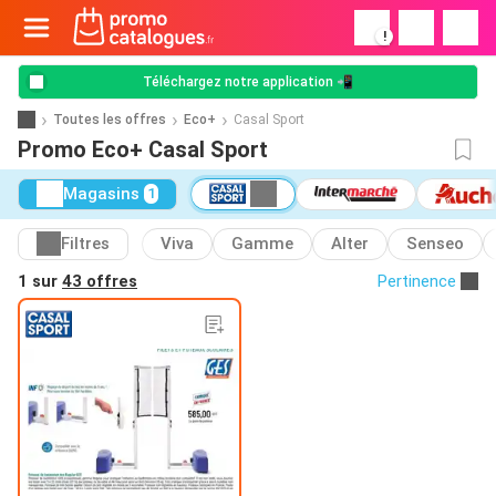
!
Téléchargez notre application 📲
Toutes les offres
Eco+
Casal Sport
Promo Eco+ Casal Sport
Magasins
1
Filtres
Viva
Gamme
Alter
Senseo
1 sur
43 offres
Pertinence