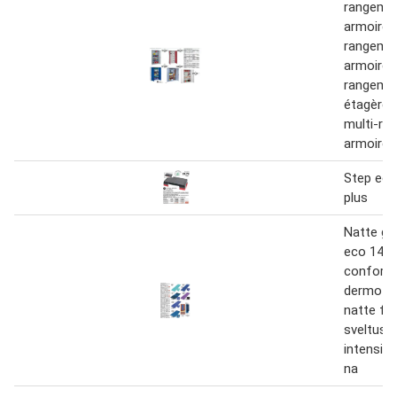
rangemen
armoire 
rangemen
armoire 
rangeme
étagères
multi-ra
armoire
Step eco
plus
Natte g
eco 140,
confort,
dermo co
natte fit
sveltus,
intensive
na