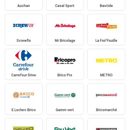
Auchan
Casal Sport
Bastide
Screwfix
Mr Bricolage
La Foir'Fouille
Carrefour Drive
Brico Pro
METRO
E.Leclerc Brico
Gamm vert
Bricomarché