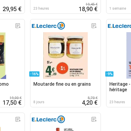
19,45 €
29,95 €
18,90 €
23 heures
1 semaine
-16%
-9%
como
Moutarde fine ou en grains
Heritage -
héritage
19,00 €
5,70 €
17,50 €
4,20 €
8 jours
23 heures