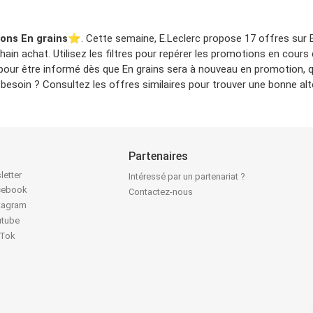
ons En grains
⭐️. Cette semaine, E.Leclerc propose 17 offres sur E
ain achat. Utilisez les filtres pour repérer les promotions en cours 
 pour être informé dès que En grains sera à nouveau en promotion, 
esoin ? Consultez les offres similaires pour trouver une bonne alt
Partenaires
letter
Intéressé par un partenariat ?
acebook
Contactez-nous
stagram
utube
kTok