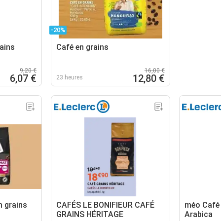
-20%
ains
Café en grains
9,20 €
16,00 €
6,07 €
12,80 €
23 heures
n grains
CAFÉS LE BONIFIEUR CAFÉ
méo Café 
GRAINS HÉRITAGE
Arabica