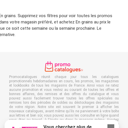
n grains. Supprimez vos filtres pour voir toutes les promos
dans votre magasin préféré, et achetez En grains au prix le
que ce soit cette semaine ou la semaine prochaine. Le
ernative.
Promocatalogues réunit chaque jour tous les catalogues
promotionnels hebdomadaires en cours, les promos, les magazines
et lookbooks de tous les magasins de France. Ainsi vous ne ratez
aucune promotion et vous restez au courant de toutes les offres et
bonnes affaires, des remises et des offres du catalogue et vous
pouvez aussi facilement trouver toutes les offres spéciales ou
remises lors des périodes de soldes ou déstockages des magasins
de votre région. Notre site est souvent le premier à afficher les
nouveaux catalogues, avant même qu'ils ne parviennent à votre boîte
aux lettres et bien sûr, vous pouvez aussi les consulter en ligne quand
vous êtes au travail, à l'école ou dans le magasin même. Ajoutez
Promocatalogues.fr à vos favoris et économisez du temps et de
Vous cherchez plus de