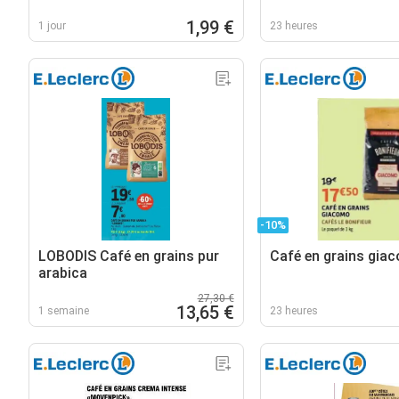
1,99 €
1 jour
23 heures
-10%
LOBODIS Café en grains pur
Café en grains gia
arabica
27,30 €
13,65 €
1 semaine
23 heures