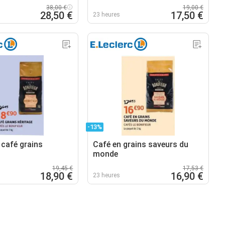
38,00 €
19,00 €
28,50 €
17,50 €
23 heures
-13%
 café grains
Café en grains saveurs du
monde
19,45 €
17,53 €
18,90 €
16,90 €
23 heures