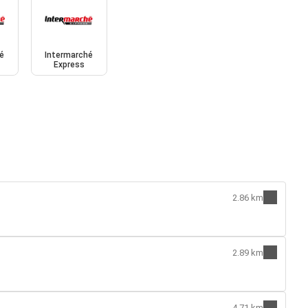
é
Intermarché
Express
2.86 km
2.89 km
4.71 km