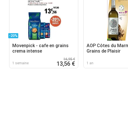
-20%
Movenpick - cafe en grains
AOP Côtes du Mar
crema intense
Grains de Plaisir
16,95 €
13,56 €
1 semaine
1 an