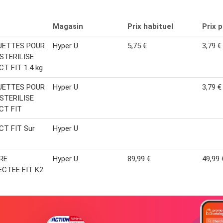
Magasin
Prix habituel
Prix 
UETTES POUR
Hyper U
5,75 €
3,79 €
STERILISE
T FIT 1.4 kg
UETTES POUR
Hyper U
3,79 €
STERILISE
CT FIT
CT FIT Sur
Hyper U
RE
Hyper U
89,99 €
49,99 
CTEE FIT K2