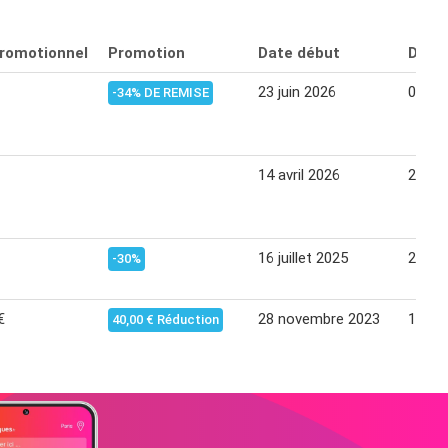
promotionnel
Promotion
Date début
Date 
23 juin 2026
05 jui
-34% DE REMISE
14 avril 2026
26 avr
16 juillet 2025
27 jui
-30%
€
28 novembre 2023
17 dé
40,00 € Réduction