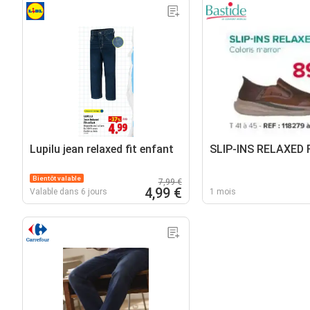
Lupilu jean relaxed fit enfant
SLIP-INS RELAXED 
Bientôt valable
7,99 €
4,99 €
Valable dans 6 jours
1 mois