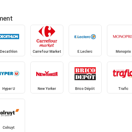
iment
Decathlon
Carrefour Market
E.Leclerc
Monoprix
Hyper U
New Yorker
Brico Dépôt
Trafic
Colruyt