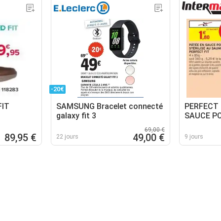
-20€
FIT
SAMSUNG Bracelet connecté
PERFECT 
galaxy fit 3
SAUCE P
69,00 €
89,95 €
49,00 €
22 jours
9 jours