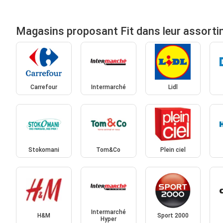
Magasins proposant Fit dans leur assort
Carrefour
Intermarché
Lidl
Stokomani
Tom&Co
Plein ciel
Intermarché
H&M
Sport 2000
Hyper