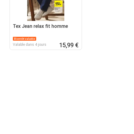
Tex Jean relax fit homme
Bientôt valable
15,99 €
Valable dans 4 jours