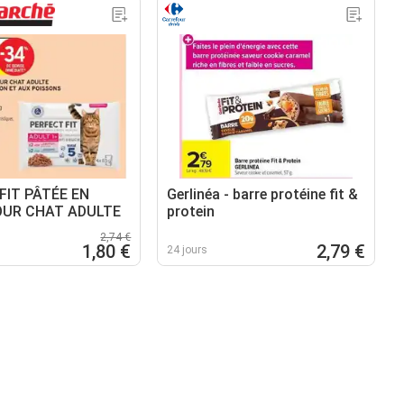
FIT PÂTÉE EN
Gerlinéa - barre protéine fit &
OUR CHAT ADULTE
protein
2,74 €
1,80 €
2,79 €
24 jours