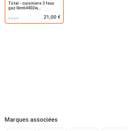
Total - cuisiniere 3 feux
gaz lkm64402w,
multifonction
21,00 €
4 jours
Marques associées