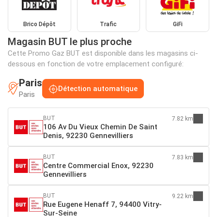
Brico Dépôt
Trafic
GiFi
Magasin BUT le plus proche
Cette Promo Gaz BUT est disponible dans les magasins ci-
dessous en fonction de votre emplacement configuré:
Paris
Détection automatique
Paris
BUT
7.82 km
106 Av Du Vieux Chemin De Saint
Denis, 92230 Gennevilliers
BUT
7.83 km
Centre Commercial Enox, 92230
Gennevilliers
BUT
9.22 km
Rue Eugene Henaff 7, 94400 Vitry-
Sur-Seine