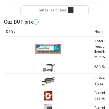
Toutes les filiales
Gaz BUT prix🕒
Offre
Nom
Total - c
feux gaz
lkm6440
multifon
FAR Barb
SIGNATU
à gaz
Cuisinièr
gaz surfl
Cuisinièr