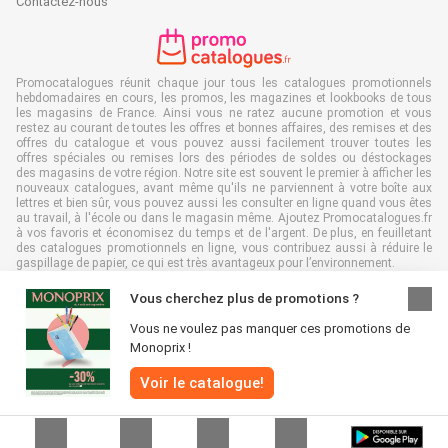
Contactez-nous
Promocatalogues réunit chaque jour tous les catalogues promotionnels
hebdomadaires en cours, les promos, les magazines et lookbooks de tous
les magasins de France. Ainsi vous ne ratez aucune promotion et vous
restez au courant de toutes les offres et bonnes affaires, des remises et des
offres du catalogue et vous pouvez aussi facilement trouver toutes les
offres spéciales ou remises lors des périodes de soldes ou déstockages
des magasins de votre région. Notre site est souvent le premier à afficher les
nouveaux catalogues, avant même qu'ils ne parviennent à votre boîte aux
lettres et bien sûr, vous pouvez aussi les consulter en ligne quand vous êtes
au travail, à l'école ou dans le magasin même. Ajoutez Promocatalogues.fr
à vos favoris et économisez du temps et de l'argent. De plus, en feuilletant
des catalogues promotionnels en ligne, vous contribuez aussi à réduire le
gaspillage de papier, ce qui est très avantageux pour l’environnement.
Vous cherchez plus de promotions ?
Vous ne voulez pas manquer ces promotions de
Monoprix !
Tous droits réservés & copie : Promocatalogues.fr 2026 |
Clause de non-
responsabilité
|
Conditions générales
|
Politique de confidentialité
|
Politique
Voir le catalogue!
relative aux cookies