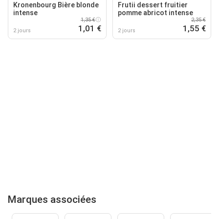
Kronenbourg Bière blonde
Frutii dessert fruitier
intense
pomme abricot intense
1,35 €
2,35 €
1,01 €
1,55 €
2 jours
2 jours
Marques associées