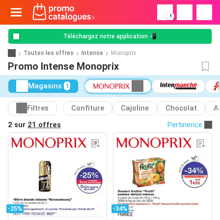
!
Téléchargez notre application 📲
Toutes les offres
Intense
Monoprix
Promo Intense Monoprix
Magasins
1
Filtres
Confiture
Cajoline
Chocolat
A
2 sur
21 offres
Pertinence
-25%
-34%