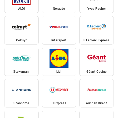
ALDI
Norauto
Yves Rocher
Colruyt
Intersport
E.Leclerc Express
Stokomani
Lidl
Géant Casino
Stanhome
U Express
Auchan Direct