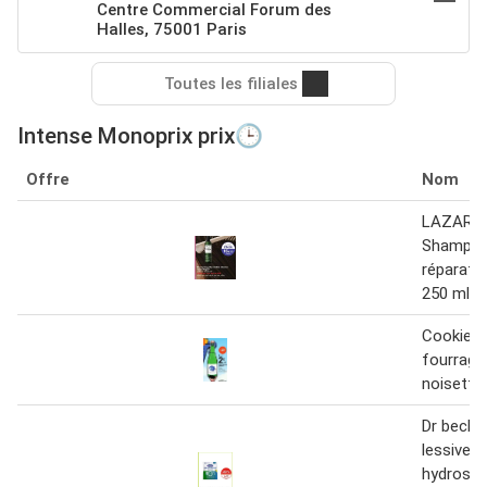
Centre Commercial Forum des
Halles, 75001 Paris
Toutes les filiales
Intense Monoprix prix🕒
Offre
Nom
LAZART
Shampoi
réparati
250 ml
Cookie 
fourrage
noisette
Dr beck
lessive e
hydrosol