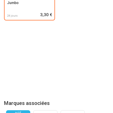
Jumbo
3,30 €
24 jours
Marques associées
actif