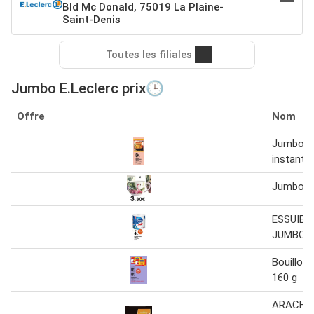
Bld Mc Donald, 75019 La Plaine-
Saint-Denis
Toutes les filiales
Jumbo E.Leclerc prix🕒
Offre
Nom
Jumbo - 
instanta
Jumbo 8
ESSUIE-
JUMBO 
Bouillon 
160 g
ARACHI