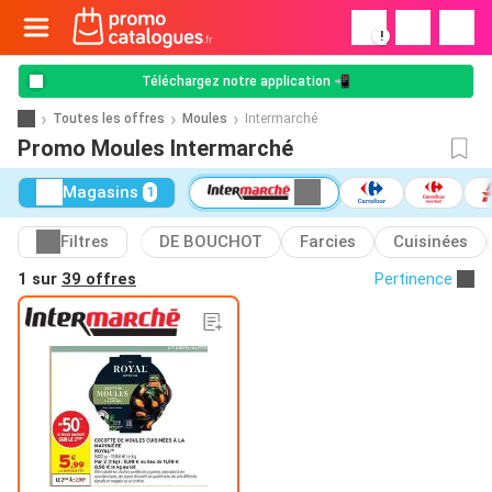
!
Téléchargez notre application 📲
Toutes les offres
Moules
Intermarché
Promo Moules Intermarché
Magasins
1
Filtres
DE BOUCHOT
Farcies
Cuisinées
1 sur
39 offres
Pertinence