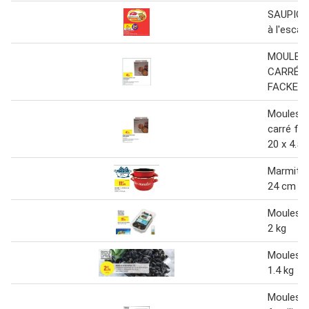
SAUPIQU
à l'esca
MOULES 
CARRÉ
FACKEL
Moules e
carré fa
20 x 4.5
Marmite 
24 cm
Moules d
2 kg
Moules d
1.4 kg
Moules 