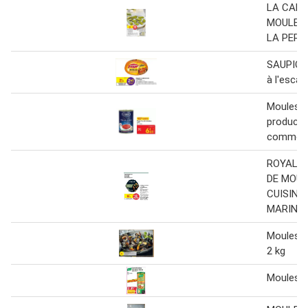
LA CANC
MOULES 
LA PERS
SAUPIQU
à l'esca
Moules 
producte
commerç
ROYAL 
DE MOUL
CUISINÉ
MARINIÈ
Moules 
2 kg
Moules 