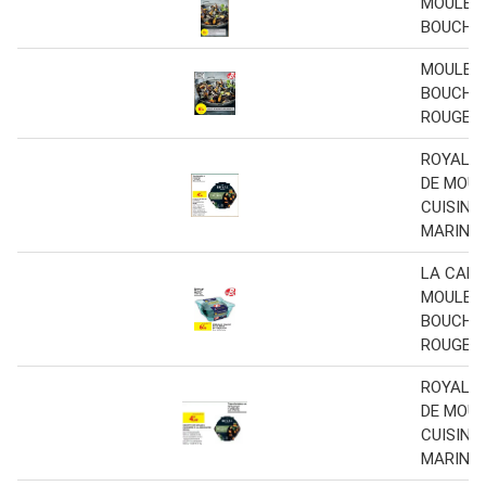
MOULES 
BOUCHO
MOULES 
BOUCHO
ROUGE
ROYAL 
DE MOUL
CUISINÉ
MARINIÈ
LA CANC
MOULES 
BOUCHO
ROUGE
ROYAL 
DE MOUL
CUISINÉ
MARINIÈ