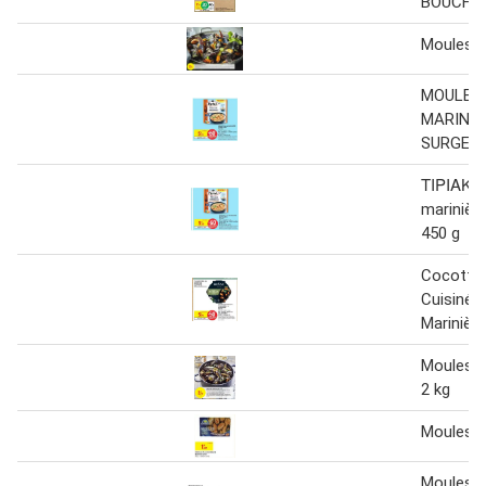
BOUCHO
Moules 
MOULES 
MARINIÈ
SURGEL
ΤΙΡΙΑΚ M
marinièr
450 g
Cocotte
Cuisinées
Marinière
Moules 
2 kg
Moules
Moules fa