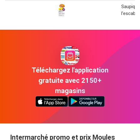
Saupique
l'escabè
Téléchargez l'application
gratuite avec 2150+
magasins
Intermarché promo et prix Moules