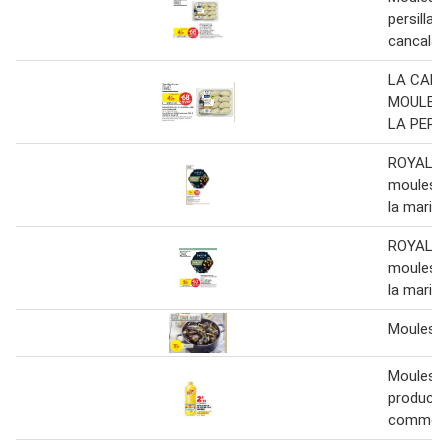
persillade
cancalai
LA CANC
MOULES 
LA PERS
ROYAL C
moules c
la marini
ROYAL C
moules c
la marini
Moules 1
Moules 
producte
commerç