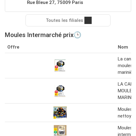
Rue Bleue 27, 75009 Paris
Toutes les filiales
Moules Intermarché prix🕒
Offre
Nom
La canca
moules à
marinièr
LA CANC
MOULES 
MARINIÈ
Moules 
nettoyé
Moules 
intermar