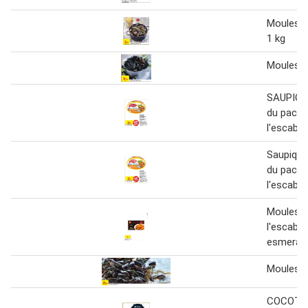
Moules 
1 kg
Moules d
SAUPIQU
du pacifi
l'escabè
Saupique
du pacifi
l'escabè
Moules à
l'escabè
esmerald
Moules d
COCOTT