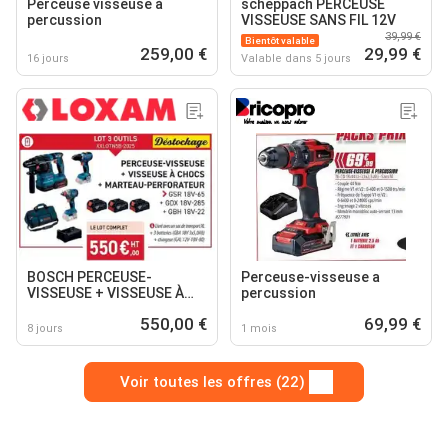
Perceuse visseuse à
scheppach PERCEUSE
percussion
VISSEUSE SANS FIL 12V
39,99 €
Bientôt valable
259,00 €
29,99 €
16 jours
Valable dans 5 jours
BOSCH PERCEUSE-
Perceuse-visseuse a
VISSEUSE + VISSEUSE À
percussion
CHOCS + MARTEAU-
550,00 €
69,99 €
PERFORATEUR
8 jours
1 mois
Voir toutes les offres (22)