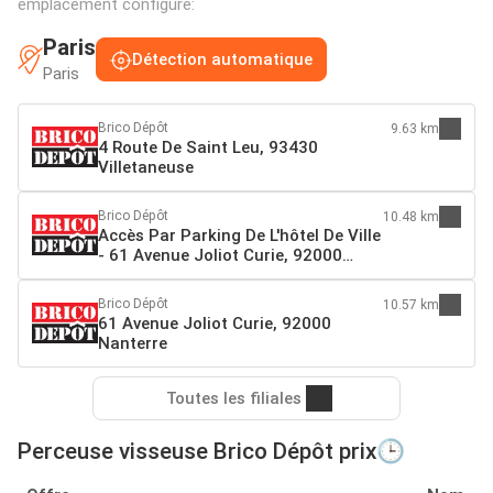
emplacement configuré:
Paris
Détection automatique
Paris
Brico Dépôt
9.63 km
4 Route De Saint Leu, 93430
Villetaneuse
Brico Dépôt
10.48 km
Accès Par Parking De L'hôtel De Ville
- 61 Avenue Joliot Curie, 92000
Nanterre
Brico Dépôt
10.57 km
61 Avenue Joliot Curie, 92000
Nanterre
Toutes les filiales
Perceuse visseuse Brico Dépôt prix🕒