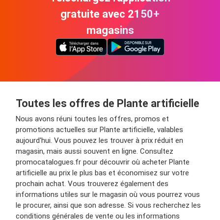
gratuite avec 2150+
magasins
Toutes les offres de Plante artificielle
Nous avons réuni toutes les offres, promos et
promotions actuelles sur Plante artificielle, valables
aujourd'hui. Vous pouvez les trouver à prix réduit en
magasin, mais aussi souvent en ligne. Consultez
promocatalogues.fr pour découvrir où acheter Plante
artificielle au prix le plus bas et économisez sur votre
prochain achat. Vous trouverez également des
informations utiles sur le magasin où vous pourrez vous
le procurer, ainsi que son adresse. Si vous recherchez les
conditions générales de vente ou les informations