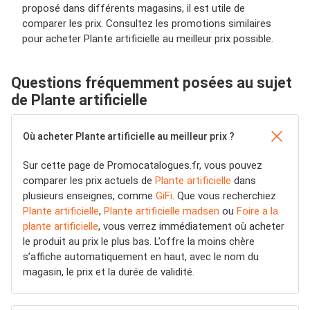
proposé dans différents magasins, il est utile de
comparer les prix. Consultez les promotions similaires
pour acheter Plante artificielle au meilleur prix possible.
Questions fréquemment posées au sujet
de Plante artificielle
Où acheter Plante artificielle au meilleur prix ?
Sur cette page de Promocatalogues.fr, vous pouvez
comparer les prix actuels de
Plante artificielle
dans
plusieurs enseignes, comme
GiFi
. Que vous recherchiez
Plante artificielle
,
Plante artificielle madsen
ou
Foire a la
plante artificielle
, vous verrez immédiatement où acheter
le produit au prix le plus bas. L’offre la moins chère
s’affiche automatiquement en haut, avec le nom du
magasin, le prix et la durée de validité.