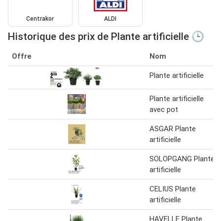
Centrakor
ALDI
Historique des prix de Plante artificielle 🕒
Offre
Nom
Plante artificielle
Plante artificielle
avec pot
ASGAR Plante
artificielle
SOLOPGANG Plante
artificielle
CELIUS Plante
artificielle
HAVELLE Plante