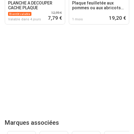
PLANCHE A DECOUPER
Plaque feuilletée aux
CACHE PLAQUE
pommes ou aux abricots
ou aux poires ou
12,99 €
Bientôt valable
7,79 €
multifruits
19,20 €
Valable dans 4 jours
1 mois
Marques associées