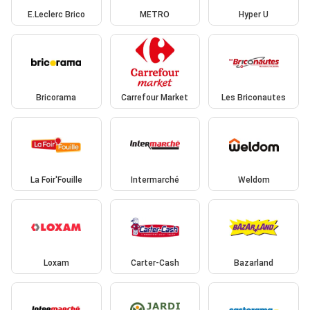
E.Leclerc Brico
METRO
Hyper U
Bricorama
Carrefour Market
Les Briconautes
La Foir'Fouille
Intermarché
Weldom
Loxam
Carter-Cash
Bazarland