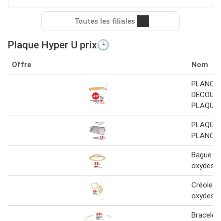
Toutes les filiales
Plaque Hyper U prix🕒
Offre
Nom
PLANCH
DECOUP
PLAQUE 
PLAQUE 
PLANCH
Bague pl
oxydes
Créoles 
oxydes
Bracelet