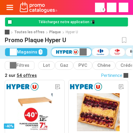
!
Téléchargez notre application 📲
Toutes les offres
Plaque
Hyper U
Promo Plaque Hyper U
Magasins
1
Filtres
Lot
Gaz
PVC
Chêne
Créde
2 sur
54 offres
Pertinence
-40%