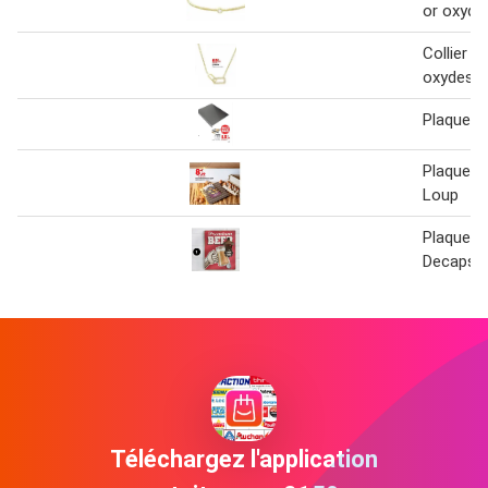
or oxyde
Collier p
oxydes
Plaque 4
Plaque D
Loup
Plaque A
Decapsul
Téléchargez l'application