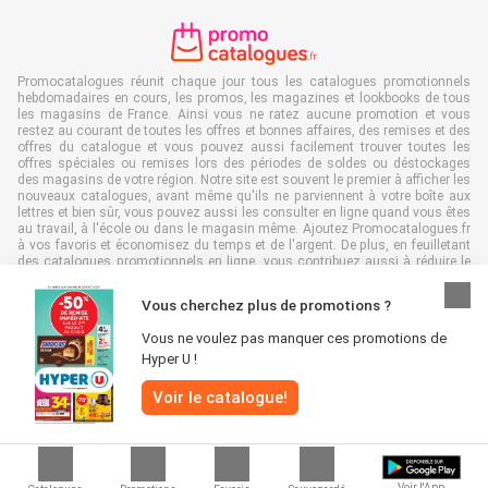
Promocatalogues réunit chaque jour tous les catalogues promotionnels
hebdomadaires en cours, les promos, les magazines et lookbooks de tous
les magasins de France. Ainsi vous ne ratez aucune promotion et vous
restez au courant de toutes les offres et bonnes affaires, des remises et des
offres du catalogue et vous pouvez aussi facilement trouver toutes les
offres spéciales ou remises lors des périodes de soldes ou déstockages
des magasins de votre région. Notre site est souvent le premier à afficher les
nouveaux catalogues, avant même qu'ils ne parviennent à votre boîte aux
lettres et bien sûr, vous pouvez aussi les consulter en ligne quand vous êtes
au travail, à l'école ou dans le magasin même. Ajoutez Promocatalogues.fr
à vos favoris et économisez du temps et de l'argent. De plus, en feuilletant
des catalogues promotionnels en ligne, vous contribuez aussi à réduire le
gaspillage de papier, ce qui est très avantageux pour l’environnement.
Vous cherchez plus de promotions ?
Vous ne voulez pas manquer ces promotions de
Hyper U !
Tous droits réservés & copie : Promocatalogues.fr 2026 |
Clause de non-
Voir le catalogue!
responsabilité
|
Conditions générales
|
Politique de confidentialité
|
Politique
relative aux cookies
Voir l'App