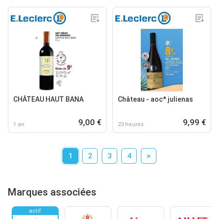
CHÂTEAU HAUT BANA
Château - aoc* julienas
9,00 €
9,99 €
1 an
23 heures
1
2
3
4
>
Marques associées
actif