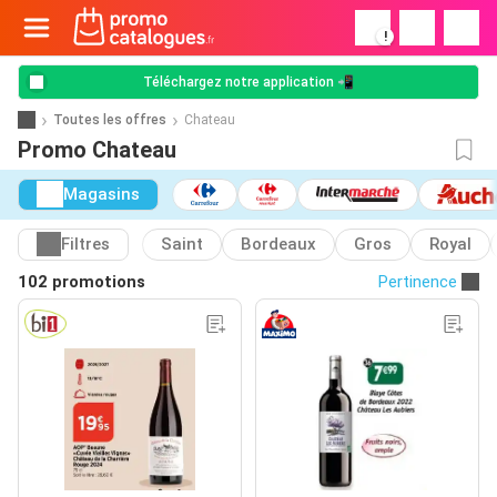
!
Téléchargez notre application 📲
Toutes les offres
Chateau
Promo Chateau
Magasins
Filtres
Saint
Bordeaux
Gros
Royal
102 promotions
Pertinence