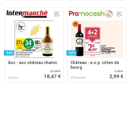
-34%
-33%
Aoc - aoc château chalon
Château - a.o.p. côtes de
bourg
27,99 €
4,48 €
18,47 €
2,99 €
5 jours
23 heures