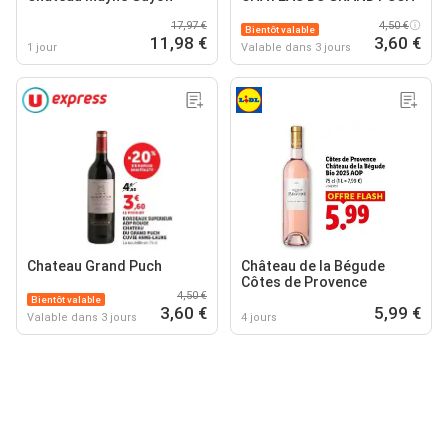
17,97 €
4,50 €
Bientôt valable
11,98 €
3,60 €
1 jour
Valable dans 3 jours
Chateau Grand Puch
Château de la Bégude
Côtes de Provence
4,50 €
Bientôt valable
3,60 €
5,99 €
Valable dans 3 jours
4 jours