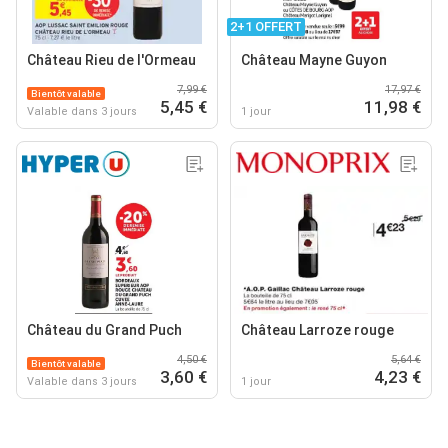
2+1 OFFERT
Château Rieu de l'Ormeau
Château Mayne Guyon
7,99 €
17,97 €
Bientôt valable
5,45 €
11,98 €
Valable dans 3 jours
1 jour
Château du Grand Puch
Château Larroze rouge
4,50 €
5,64 €
Bientôt valable
3,60 €
4,23 €
Valable dans 3 jours
1 jour