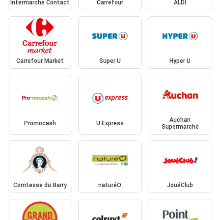
Intermarché Contact
Carrefour
ALDI
Carrefour Market
Super U
Hyper U
Auchan
Promocash
U Express
Supermarché
Comtesse du Barry
naturéO
JouéClub