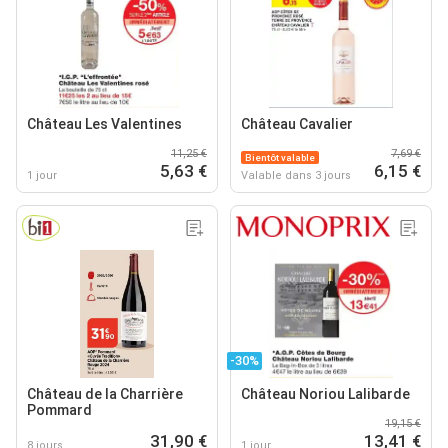
Château Les Valentines
Château Cavalier
11,25 €
7,69 €
Bientôt valable
5,63 €
6,15 €
1 jour
Valable dans 3 jours
-30%
Château de la Charrière
Château Noriou Lalibarde
Pommard
19,15 €
31,90 €
13,41 €
8 jours
1 jour