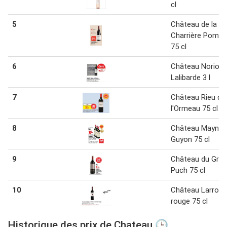
cl
5
Château de la
Charrière Pomm
75 cl
6
Château Noriou
Lalibarde 3 l
7
Château Rieu de
l'Ormeau 75 cl
8
Château Mayne
Guyon 75 cl
9
Château du Gra
Puch 75 cl
10
Château Larroze
rouge 75 cl
Historique des prix de Chateau 🕒