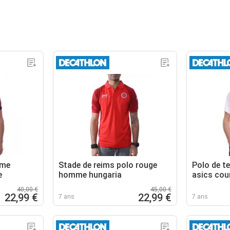
mme
Stade de reims polo rouge
Polo de t
e
homme hungaria
asics cou
40,00 €
45,00 €
22,99 €
22,99 €
7 ans
7 ans