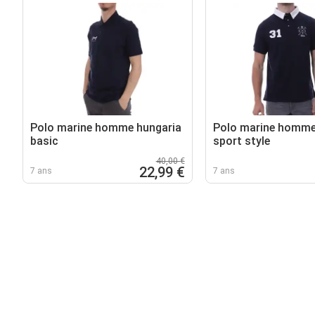
Polo marine homme hungaria
Polo marine homme
basic
sport style
40,00 €
22,99 €
7 ans
7 ans