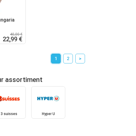
ngaria
40,00 €
22,99 €
1
2
>
r assortiment
3 suisses
Hyper U