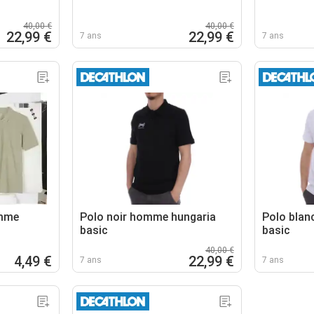
40,00 €
40,00 €
22,99 €
22,99 €
7 ans
7 ans
omme
Polo noir homme hungaria
Polo blan
basic
basic
40,00 €
4,49 €
22,99 €
7 ans
7 ans