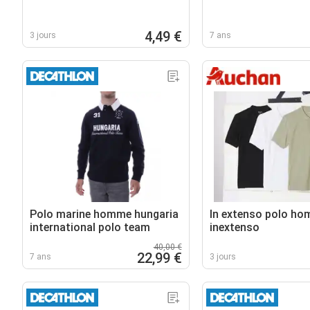
4,49 €
3 jours
7 ans
Polo marine homme hungaria
In extenso polo h
international polo team
inextenso
40,00 €
22,99 €
7 ans
3 jours