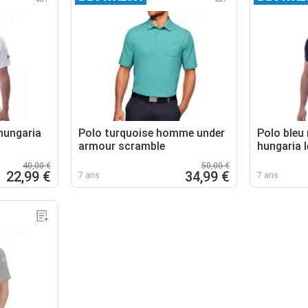
hungaria
Polo turquoise homme under
Polo bleu
armour scramble
hungaria 
40,00 €
50,00 €
22,99 €
34,99 €
7 ans
7 ans