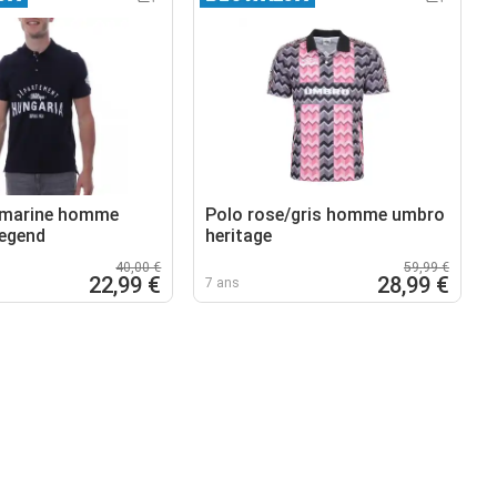
 marine homme
Polo rose/gris homme umbro
legend
heritage
40,00 €
59,99 €
22,99 €
28,99 €
7 ans