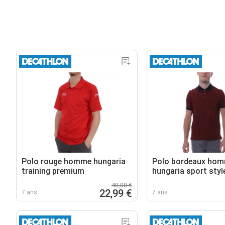
Polo rouge homme hungaria
Polo bordeaux ho
training premium
hungaria sport styl
40,00 €
22,99 €
7 ans
7 ans