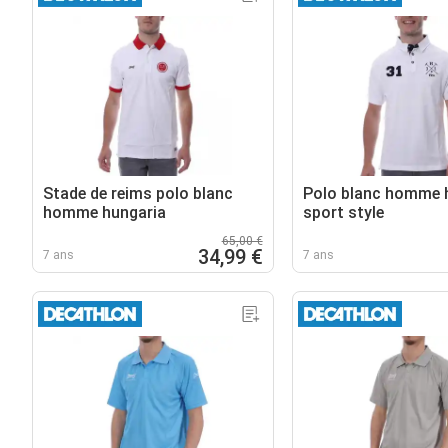
Stade de reims polo blanc
Polo blanc homme 
homme hungaria
sport style
65,00 €
34,99 €
7 ans
7 ans