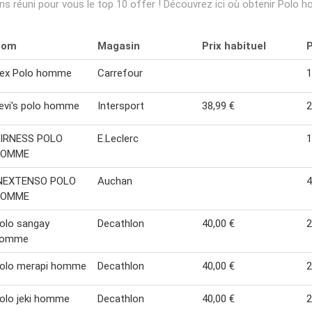
 réuni pour vous le top 10 offer ! Découvrez ici où obtenir Polo 
Nom
Magasin
Prix habituel
P
ex Polo homme
Carrefour
1
evi's polo homme
Intersport
38,99 €
2
IRNESS POLO
E.Leclerc
1
HOMME
NEXTENSO POLO
Auchan
4
HOMME
olo sangay
Decathlon
40,00 €
2
homme
olo merapi homme
Decathlon
40,00 €
2
olo jeki homme
Decathlon
40,00 €
2