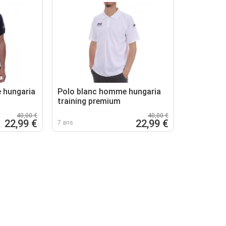
 hungaria
Polo blanc homme hungaria
training premium
40,00 €
40,00 €
22,99 €
22,99 €
7 ans