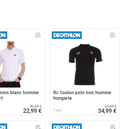
ennis blanc homme
Rc toulon polo noir homme
rt
hungaria
40,00 €
65,00 €
22,99 €
34,99 €
7 ans