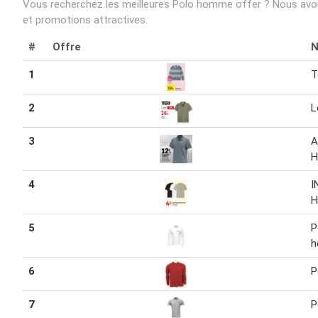
Vous recherchez les meilleures Polo homme offer ? Nous avons
et promotions attractives.
#
Offre
1
T
2
L
3
A
4
I
5
P
6
P
7
P