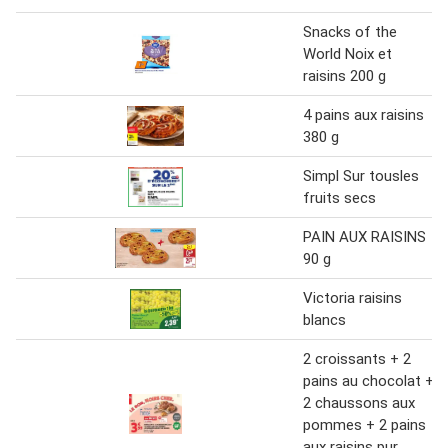
Snacks of the
World Noix et
raisins 200 g
4 pains aux raisins
380 g
Simpl Sur tousles
fruits secs
PAIN AUX RAISINS
90 g
Victoria raisins
blancs
2 croissants + 2
pains au chocolat +
2 chaussons aux
pommes + 2 pains
aux raisins pur