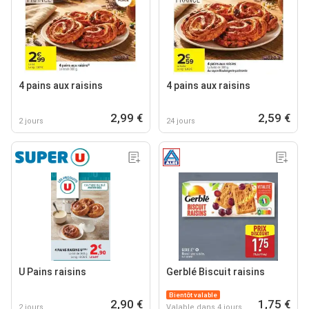
4 pains aux raisins
4 pains aux raisins
2,99 €
2,59 €
2 jours
24 jours
U Pains raisins
Gerblé Biscuit raisins
Bientôt valable
2,90 €
1,75 €
2 jours
Valable dans 4 jours