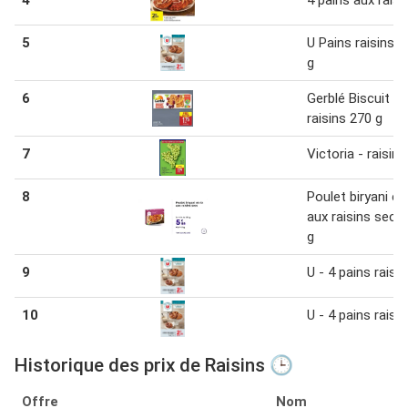
4
4 pains aux raisi
5
U Pains raisins 3
g
6
Gerblé Biscuit
raisins 270 g
7
Victoria - raisins
8
Poulet biryani et 
aux raisins secs
g
9
U - 4 pains raisin
10
U - 4 pains raisin
Historique des prix de Raisins 🕒
Offre
Nom