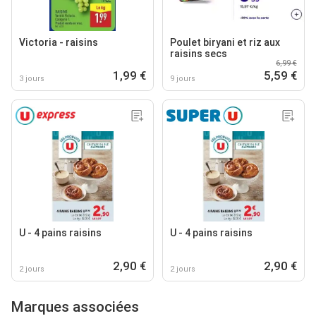
Victoria - raisins
Poulet biryani et riz aux
raisins secs
6,99 €
1,99 €
5,59 €
3 jours
9 jours
U - 4 pains raisins
U - 4 pains raisins
2,90 €
2,90 €
2 jours
2 jours
Marques associées