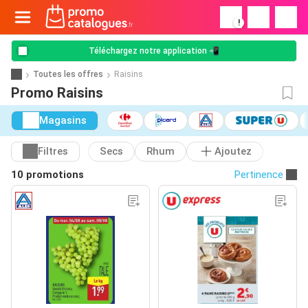
!
Téléchargez notre application 📲
Toutes les offres
Raisins
Promo Raisins
Magasins
Filtres
Secs
Rhum
Ajoutez
10 promotions
Pertinence