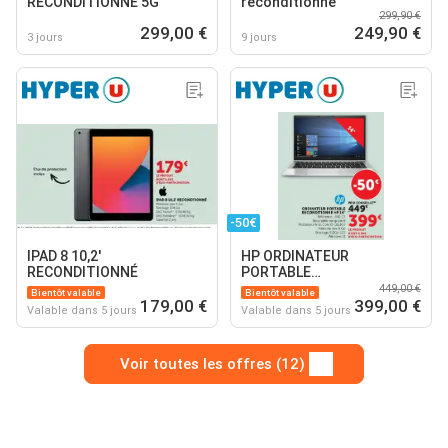
RECONDITIONNÉ 5G
reconditionné
299,90 €
299,00 €
249,90 €
3 jours
9 jours
-50€
IPAD 8 10,2'
HP ORDINATEUR
RECONDITIONNÉ
PORTABLE
RECONDITIONNE
449,00 €
Bientôt valable
Bientôt valable
179,00 €
399,00 €
Valable dans 5 jours
Valable dans 5 jours
Voir toutes les offres (12)