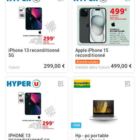
iPhone 13 reconditionné
Apple iPhone 15
5G
reconditionné
Bientôt valable
299,00 €
499,00 €
3 jours
Valable dans 5 jours
-50€
IPHONE 13
Hp - pc portable