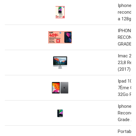
Iphone1
recondit
a 128go 
IPHONE 
RECOND
GRADE A
Imac 21,5
23,8 Rec
(2017)
Ipad 10.2
7Ème Gé
32Go Rec
Iphone 1
Recondit
Grade A+
Portable