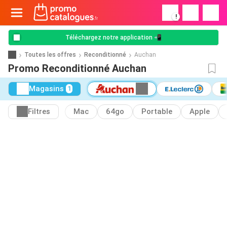
!
Téléchargez notre application 📲
Toutes les offres
Reconditionné
Auchan
Promo Reconditionné Auchan
Magasins
1
Filtres
Mac
64go
Portable
Apple