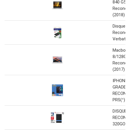
840 G5 
Recondit
(2018)
Disque D
Recondit
Verbati
Macbook 
8/128Go
Recondit
(2017)
IPHONE 
GRADE
RECOND
PRS(¹)
DISQUE 
RECOND
320GO V