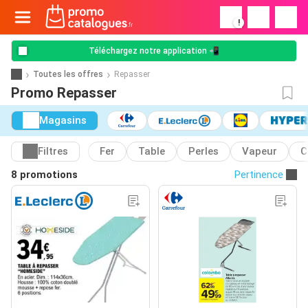
!
Téléchargez notre application 📲
Toutes les offres
Repasser
Promo Repasser
Magasins
Filtres
Fer
Table
Perles
Vapeur
C
8 promotions
Pertinence