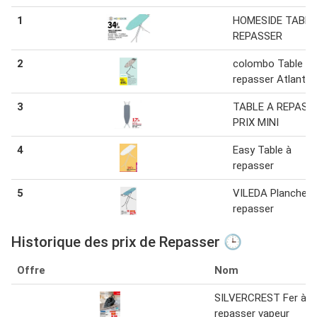
1
HOMESIDE TABLE
REPASSER
2
colombo Table à
repasser Atlantic
3
TABLE A REPASS
PRIX MINI
4
Easy Table à
repasser
5
VILEDA Planche à
repasser
Historique des prix de Repasser 🕒
Offre
Nom
SILVERCREST Fer à
repasser vapeur