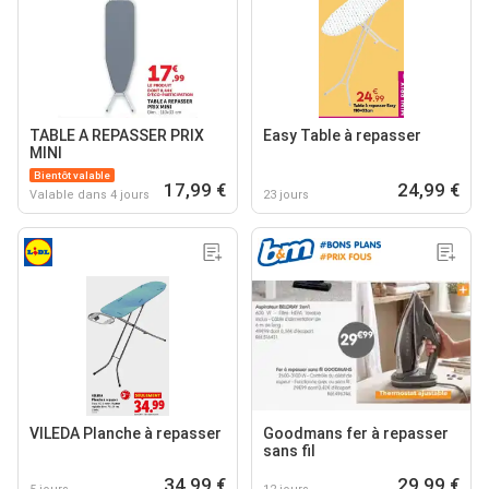
TABLE A REPASSER PRIX
Easy Table à repasser
MINI
Bientôt valable
17,99 €
24,99 €
Valable dans 4 jours
23 jours
VILEDA Planche à repasser
Goodmans fer à repasser
sans fil
34,99 €
29,99 €