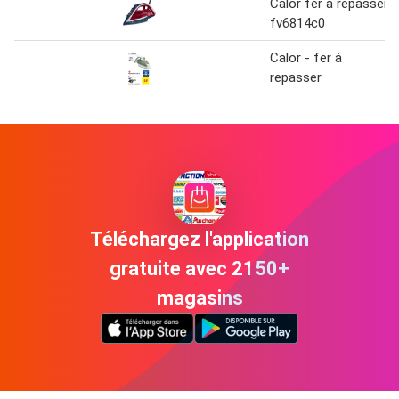
Calor fer à repasser
fv6814c0
Calor - fer à
repasser
Téléchargez l'application
gratuite avec 2150+
magasins