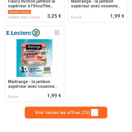
Fleury michon jambon le
Madrange - le jambon
supérieur à l'étouffée
superieur avec couenne
conservation sans nitrite
conservation sans nitrite
Bientôt valable
3,25 €
1,99 €
Valable dans 2 jours
6 jours
Madrange - le jambon
supérieur avec couenne
conservation sans nitrite
1,99 €
6 jours
Voir toutes les offres (15)