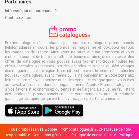
Partenaires
Intéressé par un partenariat ?
Contactez-nous
Promocatalogues réunit chaque jour tous les catalogues promotionnels
hebdomadaires en cours, les promos, les magazines et lookbooks de tous
les magasins de France. Ainsi vous ne ratez aucune promotion et vous
restez au courant de toutes les offres et bonnes affaires, des remises et des
offres du catalogue et vous pouvez aussi facilement trouver toutes les
offres spéciales ou remises lors des périodes de soldes ou déstockages
des magasins de votre région. Notre site est souvent le premier à afficher les
nouveaux catalogues, avant même qu'ils ne parviennent à votre boîte aux
lettres et bien sûr, vous pouvez aussi les consulter en ligne quand vous êtes
au travail, à l'école ou dans le magasin même. Ajoutez Promocatalogues.fr
à vos favoris et économisez du temps et de l'argent. De plus, en feuilletant
des catalogues promotionnels en ligne, vous contribuez aussi à réduire le
gaspillage de papier, ce qui est très avantageux pour l’environnement.
Tous droits réservés & copie : Promocatalogues.fr 2026 |
Clause de non-
responsabilité
|
Conditions générales
|
Politique de confidentialité
|
Politique