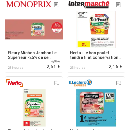
Fleury Michon Jambon Le
Herta - le bon poulet
Supérieur -25% de sel
tendre filet conservation
3,35 €
conservation sans nitrite
sans nitrite
2,51 €
2,16 €
23 heures
23 heures