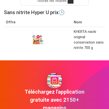
Toutes les filiales
Sans nitrite Hyper U prix🕒
Offre
Nom
KHERTA nacki
original
conservation sans
nitrite 700 g
Téléchargez l'application
gratuite avec 2150+
magasins