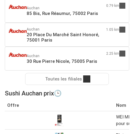
0.79 km
Auchan
85 Bis, Rue Réaumur, 75002 Paris
Auchan
1.05 km
20 Place Du Marché Saint Honoré,
75001 Paris
2.25 km
Auchan
30 Rue Pierre Nicole, 75005 Paris
Toutes les filiales
Sushi Auchan prix🕒
Offre
Nom
WEI MING
pour sush