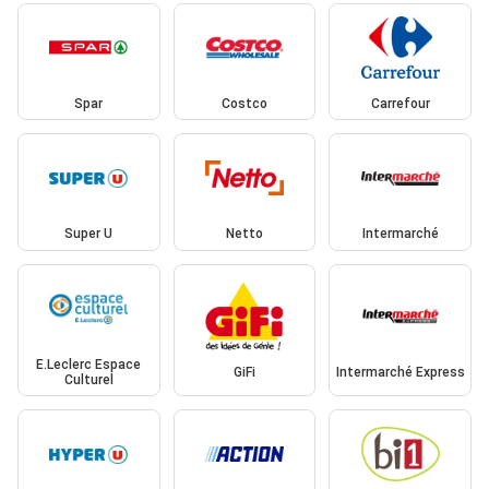
Spar
Costco
Carrefour
Super U
Netto
Intermarché
E.Leclerc Espace
GiFi
Intermarché Express
Culturel