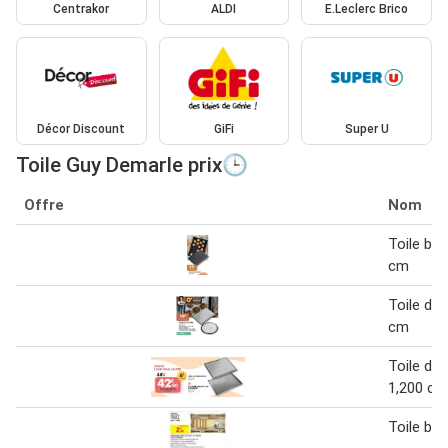
Centrakor
ALDI
E.Leclerc Brico
Décor Discount
GiFi
Super U
Toile Guy Demarle prix🕒
Offre
Nom
Toile bo
cm
Toile de
cm
Toile de
1,200 cm
Toile bo