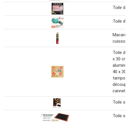
Toile de
Toile de
Macarons
cuisson
Toile de
x 30 cm,
aluminiu
40 x 30 
tampons 
découpoi
cannelé 
Toile silp
Toile silp