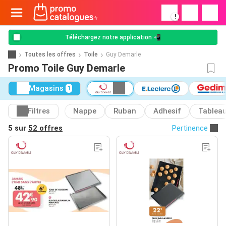
!
Téléchargez notre application 📲
Toutes les offres
Toile
Guy Demarle
Promo Toile Guy Demarle
Magasins
1
Filtres
Nappe
Ruban
Adhesif
Tablea
5 sur
52 offres
Pertinence