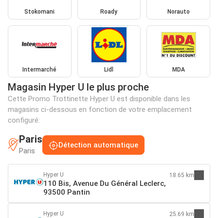
Stokomani
Roady
Norauto
Intermarché
Lidl
MDA
Magasin Hyper U le plus proche
Cette Promo Trottinette Hyper U est disponible dans les
magasins ci-dessous en fonction de votre emplacement
configuré:
Paris
Détection automatique
Paris
Hyper U
18.65 km
110 Bis, Avenue Du Général Leclerc,
93500 Pantin
Hyper U
25.69 km