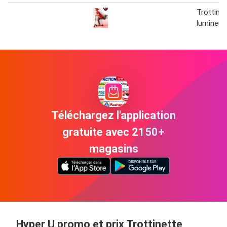
Trottine
lumineus
Téléchargez l'application
gratuite avec 2150+
magasins
Hyper U promo et prix Trottinette