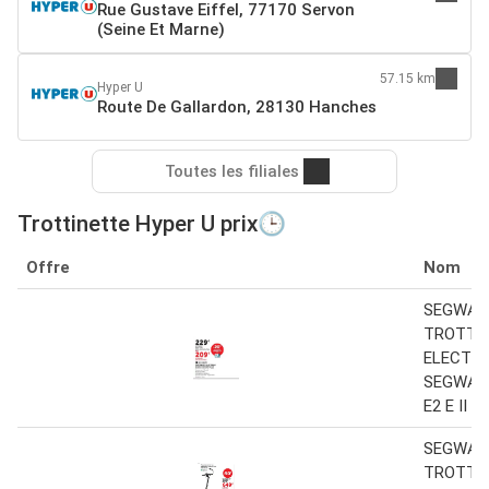
Rue Gustave Eiffel, 77170 Servon
(Seine Et Marne)
57.15 km
Hyper U
Route De Gallardon, 28130 Hanches
Toutes les filiales
Trottinette Hyper U prix🕒
Offre
Nom
SEGWAY
TROTTI
ELECTRI
SEGWAY
E2 E II
SEGWAY
TROTTI