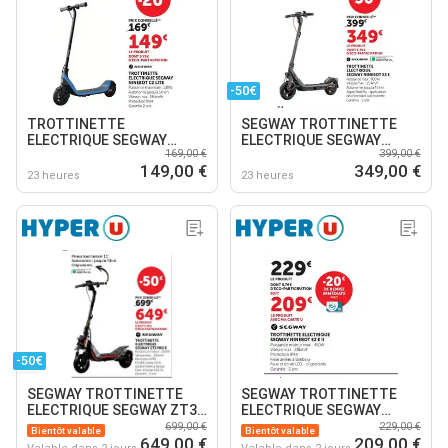
-50€
TROTTINETTE
SEGWAY TROTTINETTE
ELECTRIQUE SEGWAY
ELECTRIQUE SEGWAY
169,00 €
399,00 €
NINEBOT C2 LITE
NINEBOT E3 E
149,00 €
349,00 €
23 heures
23 heures
-50€
SEGWAY TROTTINETTE
SEGWAY TROTTINETTE
ELECTRIQUE SEGWAY ZT3
ELECTRIQUE SEGWAY
PRO E
NINEBOT E2 E II
699,00 €
229,00 €
Bientôt valable
Bientôt valable
649,00 €
209,00 €