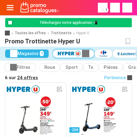
!
Téléchargez notre application 📲
Toutes les offres
Trottinette
Hyper U
Promo Trottinette Hyper U
Magasins
1
Filtres
Roue
Sport
Tx
Pièces
Gra
6 sur
24 offres
Pertinence
-20€