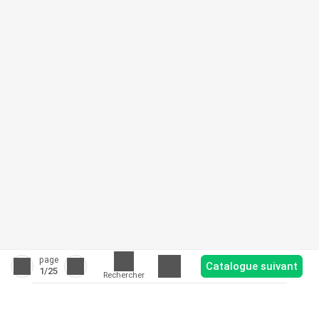
page
Catalogue suivant
1
/25
Rechercher