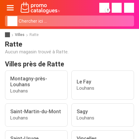
!
Villes
Ratte
Ratte
Aucun magasin trouvé à Ratte.
Villes près de Ratte
Montagny-près-
Le Fay
Louhans
Louhans
Louhans
Saint-Martin-du-Mont
Sagy
Louhans
Louhans
Saint-Usuge
Vincelles