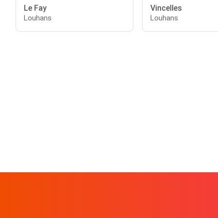
Le Fay
Vincelles
Louhans
Louhans