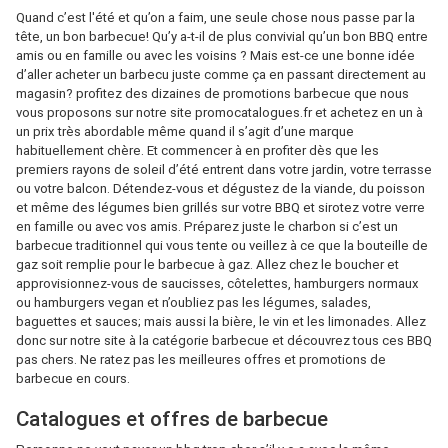
Quand c’est l'été et qu’on a faim, une seule chose nous passe par la
tête, un bon barbecue! Qu’y a-t-il de plus convivial qu’un bon BBQ entre
amis ou en famille ou avec les voisins ? Mais est-ce une bonne idée
d’aller acheter un barbecu juste comme ça en passant directement au
magasin? profitez des dizaines de promotions barbecue que nous
vous proposons sur notre site promocatalogues.fr et achetez en un à
un prix très abordable même quand il s’agit d’une marque
habituellement chère. Et commencer à en profiter dès que les
premiers rayons de soleil d’été entrent dans votre jardin, votre terrasse
ou votre balcon. Détendez-vous et dégustez de la viande, du poisson
et même des légumes bien grillés sur votre BBQ et sirotez votre verre
en famille ou avec vos amis. Préparez juste le charbon si c’est un
barbecue traditionnel qui vous tente ou veillez à ce que la bouteille de
gaz soit remplie pour le barbecue à gaz. Allez chez le boucher et
approvisionnez-vous de saucisses, côtelettes, hamburgers normaux
ou hamburgers vegan et n’oubliez pas les légumes, salades,
baguettes et sauces; mais aussi la bière, le vin et les limonades. Allez
donc sur notre site à la catégorie barbecue et découvrez tous ces BBQ
pas chers. Ne ratez pas les meilleures offres et promotions de
barbecue en cours.
Catalogues et offres de barbecue