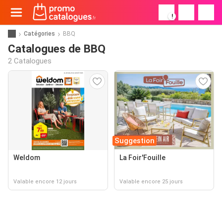
!
Catégories
BBQ
Catalogues de BBQ
2 Catalogues
Suggestion
Weldom
La Foir'Fouille
Valable encore 12 jours
Valable encore 25 jours