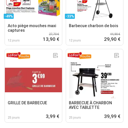
-49%
-33%
Acto piège mouches maxi
Barbecue charbon de bois
captures
27,70 €
44,90 €
13,90 €
29,90 €
12 jours
12 jours
GRILLE DE BARBECUE
BARBECUE À CHARBON
AVEC TABLETTE
3,99 €
39,99 €
25 jours
25 jours