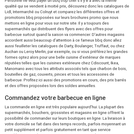
Personne ne veut payer un bbq trop cher s’il y e a avec la même
qualité qui se vendent à moitié prix, découvrez donc les catalogues de
Lidl, Intermarché ou Colruyt et comparez les différentes offres et
promotions bbq proposées sur leurs brochures promo que nous
mettons en ligne pour vous sur notre site. Il y a toujours des
supermarchés qui distribuent des flyers avec des offres pour
barbecue surtout quand la saison va commencer. D'autres magasins
accordent aussi beaucoup d’attention à ce fameux bbq donc allez
aussi feuilleter les catalogues de Darty, Boulanger, Truffaut, ou chez
Auchan ou Leroy Merlin, par exemple, ou si vous préférez les grandes
formes optez alors pour une belle cuisine d’extérieur de marques
réputées telles que les cuisines extérieure chez Cdiscount, Ikea,
Manomano avec tous les attributs associés tels que charbon de bois,
bouteilles de gaz, couverts, pinces et tous les accessoires de
barbecue. Profitez ici aussi des promotions en cours, des prix barrés
et des offres proposées lors des soldes annuelles.
Commandez votre barbecue en ligne
La commande en ligne est très populaire aujourd’hui. La plupart des
supermarchés, bouchers, grossistes et magasins en ligne offrent la
possibilité de commander sur leurs boutiques en ligne. La livraison à
votre domicile se fait dans des temps records, parfois moyennant un
petit supplément et parfois gratuitement en tant que service