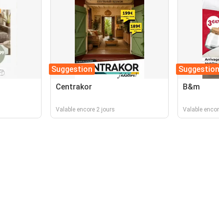
Suggestion
Suggestio
Centrakor
B&m
Valable encore 2 jours
Valable encor