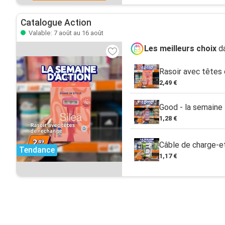
Catalogue Action
Valable: 7 août au 16 août
Les meilleurs choix
da
Rasoir avec têtes
2,49 €
Good - la semaine
1,28 €
Câble de charge-e
Tendance
1,17 €