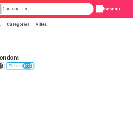
Inconnu
s
Catégories
Villes
Condom
99
Filiales
1027