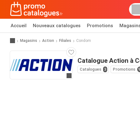
Accueil
Nouveaux catalogues
Promotions
Magasin
Magasins
Action
Filiales
Condom
Catalogue Action à 
Catalogues
3
Promotions
Allez au site web